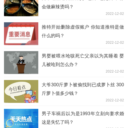
会做麻辣烫吗？
2022-12-02
推特开始删除虚假账户 你知道推特是做
什么的吗？
2022-12-02
男婴被喂水呛咳死亡父亲以为其睡着 婴
儿被呛到怎么办？
2022-12-02
大爷300斤萝卜被偷找到已成萝卜丝 300
斤萝卜值多少钱？
2022-12-02
男子车祸后以为是1993年立刻向妻求婚
这是失忆了吗？