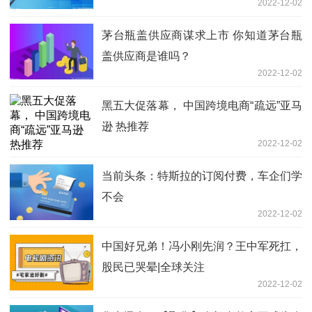
2022-12-02
茅台瓶盖供应商谋求上市 你知道茅台瓶
盖供应商是谁吗？
2022-12-02
黑五大促落幕， 中国跨境电商“疏远”亚马
逊 热推荐
2022-12-02
当前头条：特斯拉的订阅付费，车企们学
不会
2022-12-02
中国好兄弟！冯小刚先润？王中军死扛，
股民已哭晕|全球关注
2022-12-02