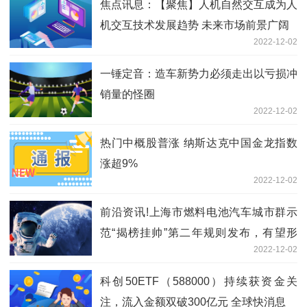
焦点讯息：【聚焦】人机自然交互成为人
机交互技术发展趋势 未来市场前景广阔
2022-12-02
一锤定音：造车新势力必须走出以亏损冲
销量的怪圈
2022-12-02
热门中概股普涨 纳斯达克中国金龙指数
涨超9%
2022-12-02
前沿资讯!上海市燃料电池汽车城市群示
范“揭榜挂帅”第二年规则发布，有望形
2022-12-02
成“一东一西”两高地
科创50ETF（588000）持续获资金关
注，流入金额双破300亿元 全球快消息