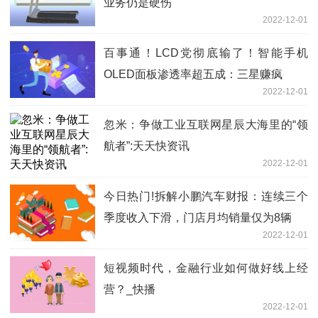
业务仍是硬伤
2022-12-01
百事通！LCD党彻底输了！智能手机
OLED面板渗透率超五成：三星赚疯
2022-12-01
忽米：争做工业互联网星辰大海里的“领
航者”:天天快资讯
2022-12-01
今日热门!拆解小鹏汽车财报：连续三个
季度收入下滑，门店月均销量仅为8辆
2022-12-01
短视频时代，金融行业如何做好线上经
营？_快播
2022-12-01