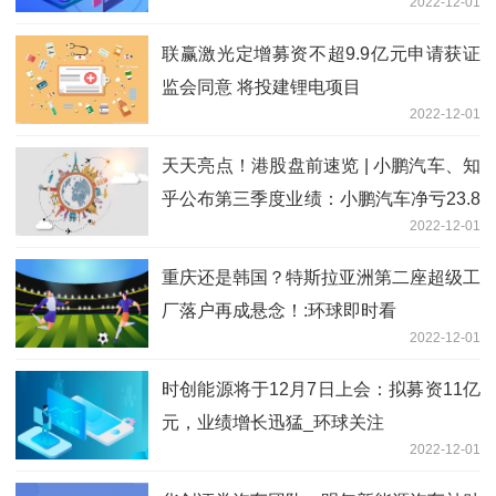
2022-12-01
联赢激光定增募资不超9.9亿元申请获证
监会同意 将投建锂电项目
2022-12-01
天天亮点！港股盘前速览 | 小鹏汽车、知
乎公布第三季度业绩：小鹏汽车净亏23.8
2022-12-01
亿元
重庆还是韩国？特斯拉亚洲第二座超级工
厂落户再成悬念！:环球即时看
2022-12-01
时创能源将于12月7日上会：拟募资11亿
元，业绩增长迅猛_环球关注
2022-12-01