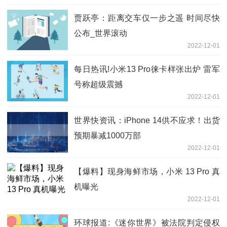
贾跃亭：距离交车仅一步之遥 时间尽快
公布_世界滚动
2022-12-01
每日热讯!小米13 Pro徕卡样张出炉 雷军
号称超级震撼
2022-12-01
世界快资讯：iPhone 14供不应求！出货
预期暴减1000万部
2022-12-01
【爆料】现身海鲜市场，小米 13 Pro 真
机曝光
2022-12-01
环球报道:《迷你世界》被法院判定侵权