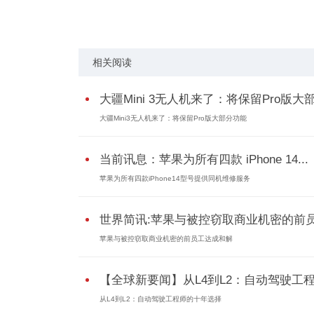
关键词：
老将回归AMD
首席独立
架构师跳
相关阅读
大疆Mini 3无人机来了：将保留Pro版大
大疆Mini3无人机来了：将保留Pro版大部分功能
当前讯息：苹果为所有四款 iPhone 14...
苹果为所有四款iPhone14型号提供同机维修服务
世界简讯:苹果与被控窃取商业机密的前员.
苹果与被控窃取商业机密的前员工达成和解
【全球新要闻】从L4到L2：自动驾驶工程.
从L4到L2：自动驾驶工程师的十年选择