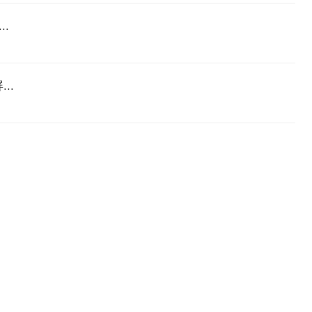
..
..