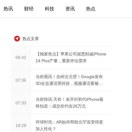
热讯
财经
科技
资讯
热点
热点文章
【独家焦点】苹果公司据悉削减iPhone
09:42
14 Plus产量，重新评估需求
当前视讯！击碎次元壁！Google发布
07:36
3D全息通话黑科技，视频通话要被颠
覆了？
当前快讯:天价！未开封初代iPhone最
07:33
终拍卖：成交价约合26万元
环球时讯：AR如何帮助元宇宙变得更
19:29
加人性化？