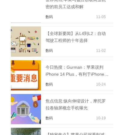
密的前员工达成和解
数码
11-05
【全球新要闻】从L4到L2：自动
驾驶工程师的十年选择
数码
11-02
今日热搜：Gurman：苹果误判
iPhone 14 Plus，有利于iPhone
14 Pro系列机型
数码
10-24
焦点信息:纵向伸缩设计，摩托罗
拉卷轴屏概念手机曝光
数码
10-19
【独家焦点】苹果公司据悉削减