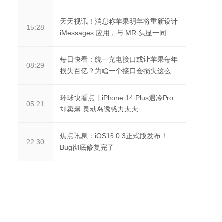
天天视讯！消息称苹果明年将重新设计
15:28
iMessages 应用，与 MR 头显一同推
出
每日快看：统一充电接口或让苹果每年
08:29
损失百亿？为啥一个接口会损失这么
大？
环球快看点丨iPhone 14 Plus遇冷Pro
05:21
却卖爆 灵动岛诱惑力太大
焦点讯息：iOS16.0.3正式版发布！
22:30
Bug彻底修复完了