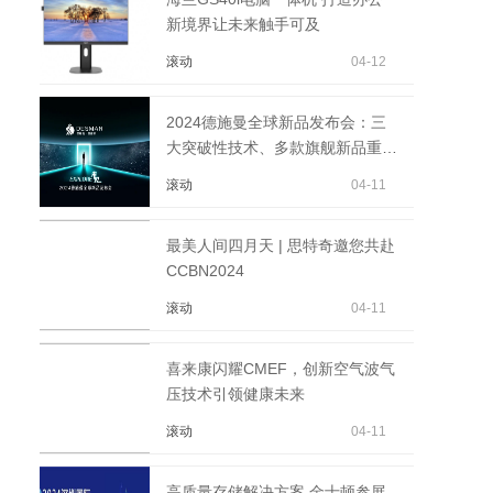
新境界让未来触手可及
滚动
04-12
2024德施曼全球新品发布会：三
大突破性技术、多款旗舰新品重磅
首发！
滚动
04-11
最美人间四月天 | 思特奇邀您共赴
CCBN2024
滚动
04-11
喜来康闪耀CMEF，创新空气波气
压技术引领健康未来
滚动
04-11
高质量存储解决方案 金士顿参展