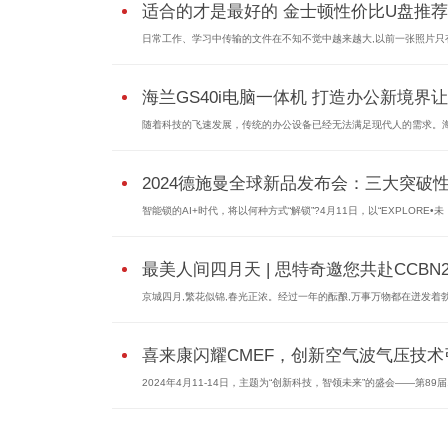
适合的才是最好的 金士顿性价比U盘推荐
日常工作、学习中传输的文件在不知不觉中越来越大,以前一张照片只
海兰GS40i电脑一体机 打造办公新境界让.
随着科技的飞速发展，传统的办公设备已经无法满足现代人的需求。
2024德施曼全球新品发布会：三大突破性.
智能锁的AI+时代，将以何种方式“解锁”?4月11日，以“EXPLORE•未
最美人间四月天 | 思特奇邀您共赴CCBN2
京城四月,繁花似锦,春光正浓。经过一年的酝酿,万事万物都在迸发着
喜来康闪耀CMEF，创新空气波气压技术引.
2024年4月11-14日，主题为“创新科技，智领未来”的盛会——第89届.