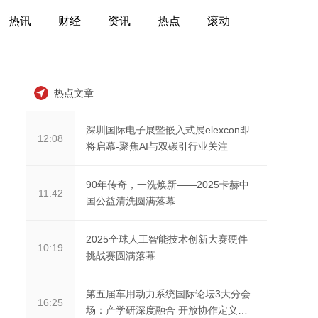
热讯
财经
资讯
热点
滚动
热点文章
深圳国际电子展暨嵌入式展elexcon即
12:08
将启幕-聚焦AI与双碳引行业关注
90年传奇，一洗焕新——2025卡赫中
11:42
国公益清洗圆满落幕
2025全球人工智能技术创新大赛硬件
10:19
挑战赛圆满落幕
第五届车用动力系统国际论坛3大分会
16:25
场：产学研深度融合 开放协作定义未