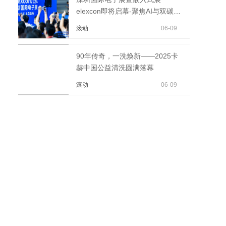
elexcon即将启幕-聚焦AI与双碳引
行业关注
滚动
06-09
90年传奇，一洗焕新——2025卡
赫中国公益清洗圆满落幕
滚动
06-09