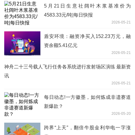
5月21日生意社阔叶木浆基准价为
4583.33元/吨|每日快报
2026-05-21
盾安环境：融资净买入152.23万元，融
资余额5.41亿元
2026-05-21
神舟二十三号载人飞行任务各系统进行发射场区演练 最新资
讯
2026-05-21
每日动态!一方徽墨，如何炼成非遗赛道
新爆款？
2026-05-20
跨界“上天”，翻倍牛股金利华电一字涨