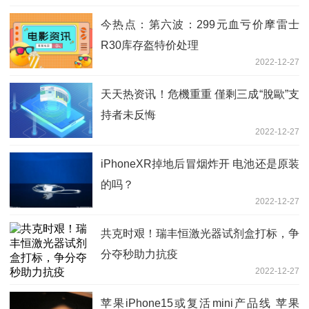
今热点：第六波：299元血亏价摩雷士
R30库存盔特价处理
2022-12-27
天天热资讯！危機重重 僅剩三成“脫歐”支
持者未反悔
2022-12-27
iPhoneXR掉地后冒烟炸开 电池还是原装
的吗？
2022-12-27
共克时艰！瑞丰恒激光器试剂盒打标，争
分夺秒助力抗疫
2022-12-27
苹果iPhone15或复活mini产品线 苹果