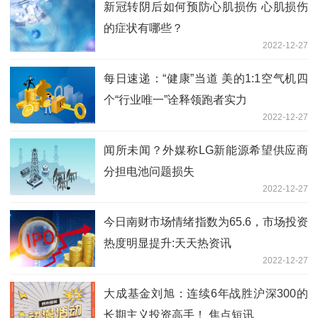
新冠转阴后如何预防心肌损伤 心肌损伤
的症状有哪些？
2022-12-27
每日速递：“健康”当道 美的1:1空气机四
个“行业唯一”诠释领跑者实力
2022-12-27
闻所未闻？外媒称LG新能源希望供应商
分担电池问题损失
2022-12-27
今日南财市场情绪指数为65.6，市场投资
热度明显提升:天天热资讯
2022-12-27
大成基金刘旭：连续6年战胜沪深300的
长期主义投资高手！ 焦点短讯