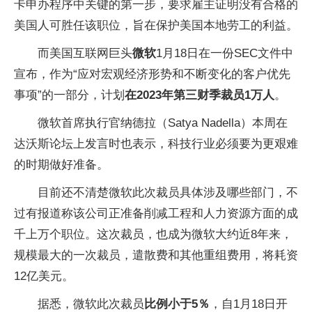
卡申办程序中关键的第一步，要求雇主证明没有合格的
美国人可胜任该职位，旨在保护美国本地劳工的利益。
而美国互联网巨头
微软
1月18日在一份SEC文件中
宣布，作为“应对宏观经济形势和不断变化的客户优先
事项”的一部分，计划
在2023年第三财季裁员1万人
。
微软首席执行官纳德拉（Satya Nadella）本周在
达沃斯论坛上发言时也表示，科技行业必须要为更艰难
的时期做好准备。
目前还不清楚微软此次裁员具体涉及哪些部门，不
过有报道称该公司正准备削减工程和人力资源方面的成
千上万个职位。这次裁员，也成为微软大约近8年来，
规模最大的一次裁员，遣散费和其他重组费用，将耗资
12亿美元。
据悉，微软此次裁员
比例小于5％
，自1月18日开