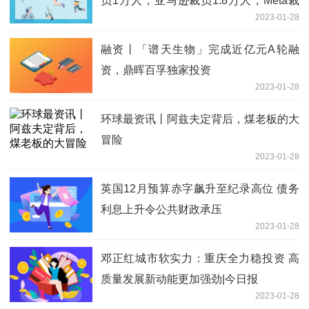
员1万人，亚马逊裁员1.8万人，Meta裁
2023-01-28
员1.1万，推特只剩2000人了
融资丨「谱天生物」完成近亿元A轮融
资，鼎晖百孚独家投资
2023-01-28
环球最资讯丨阿兹夫定背后，煤老板的大
冒险
2023-01-28
英国12月预算赤字飙升至纪录高位 债务
利息上升令公共财政承压
2023-01-28
邓正红城市软实力：重庆全力稳投资 高
质量发展新动能更加强劲|今日报
2023-01-28