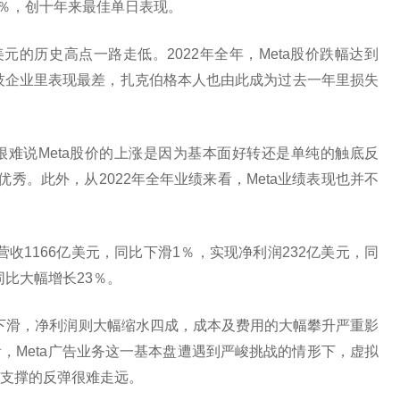
3％，创十年来最佳单日表现。
33美元的历史高点一路走低。2022年全年，Meta股价跌幅达到
科技企业里表现最差，扎克伯格本人也由此成为过去一年里损失
难说Meta股价的上涨是因为基本面好转还是单纯的触底反
优秀。此外，从2022年全年业绩来看，Meta业绩表现也并不
现营收1166亿美元，同比下滑1％，实现净利润232亿美元，同
同比大幅增长23％。
小幅下滑，净利润则大幅缩水四成，成本及费用的大幅攀升严重影
，Meta广告业务这一基本盘遭遇到严峻挑战的情形下，虚拟
支撑的反弹很难走远。