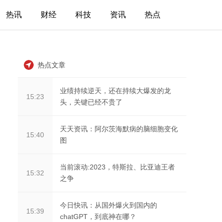
热讯
财经
科技
资讯
热点
热点文章
业绩持续逆天，还在持续大爆发的龙
15:23
头，关键已经不贵了
天天资讯：阿尔茨海默病的脑细胞变化
15:40
图
当前滚动:2023，特斯拉、比亚迪王者
15:32
之争
今日快讯：从国外爆火到国内的
15:39
chatGPT，到底神在哪？