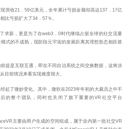
s部门共实现营收21．59亿美元，全年累计亏损金额却高达137．17亿
）相比亏损扩大了34．57％。
仅是为了求新，更是为了在web3．0时代继续占据全球的社交流量
业模式的不成熟，现阶段元宇宙的发展距离其理想形态相距甚
宙的前提是互联互通，即在不同自治系统之间交换数据，这将涉
从目前情况来看实现难度很大。
经起了微妙变化。其中，微软在2023年年初的大裁员之中不
背后的整个团队，同时也关闭了旗下重要的VR社交平台
软AltSpaceVR主要由用户生成的空间组成，属于业内第一批社交VR