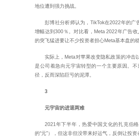
地位遭到强力挑战。
彭博社分析师认为，TikTok在2022年的
增幅达到300％。对比看，Meta 2022年广告
的突飞猛进要让不少投资者担心Meta基本盘
实际上，Meta对苹果改变隐私政策的冲
是公司着急向元宇宙转型的一个主要原因。不过，“
径，反而深陷巨亏的泥潭。
3
元宇宙的进退两难
2021年下半年，热爱中国文化的扎克伯格决
的“元”），但这非但没带来好运气，反倒让投