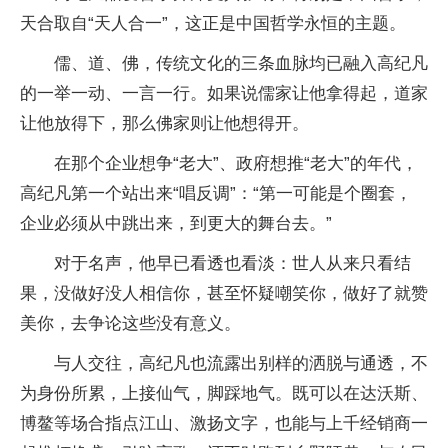
天合取自“天人合一”，这正是中国哲学永恒的主题。
儒、道、佛，传统文化的三条血脉均已融入高纪凡
的一举一动、一言一行。如果说儒家让他拿得起，道家
让他放得下，那么佛家则让他想得开。
在那个企业想争“老大”、政府想推“老大”的年代，
高纪凡第一个站出来“唱反调”：“第一可能是个圈套，
企业必须从中跳出来，到更大的舞台去。”
对于名声，他早已看透也看淡：世人从来只看结
果，没做好没人相信你，甚至怀疑嘲笑你，做好了就赞
美你，去争论这些没有意义。
与人交往，高纪凡也流露出别样的洒脱与通透，不
为身份所累，上接仙气，脚踩地气。既可以在达沃斯、
博鳌等场合指点江山、激扬文字，也能与上千经销商一