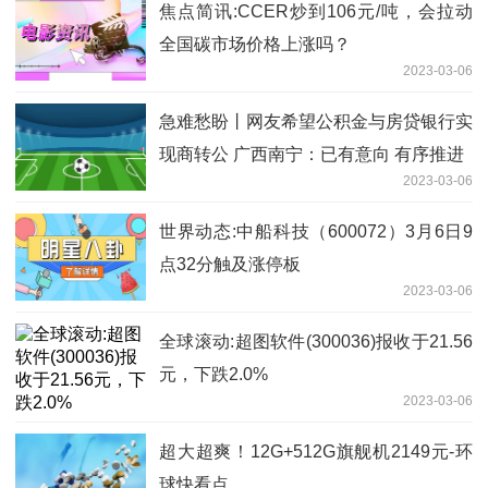
焦点简讯:CCER炒到106元/吨，会拉动
全国碳市场价格上涨吗？
2023-03-06
急难愁盼丨网友希望公积金与房贷银行实
现商转公 广西南宁：已有意向 有序推进
2023-03-06
世界动态:中船科技（600072）3月6日9
点32分触及涨停板
2023-03-06
全球滚动:超图软件(300036)报收于21.56
元，下跌2.0%
2023-03-06
超大超爽！12G+512G旗舰机2149元-环
球快看点