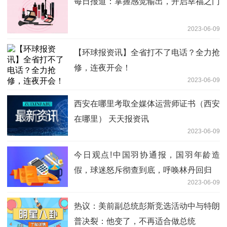
每日报道：掌握感觉输出，开启幸福之门
2023-06-09
【环球报资讯】全省打不了电话？全力抢
修，连夜开会！
2023-06-09
西安在哪里考取全媒体运营师证书（西安
在哪里） 天天报资讯
2023-06-09
今日观点!中国羽协通报，国羽年龄造
假，球迷怒斥彻查到底，呼唤林丹回归
2023-06-09
热议：美前副总统彭斯竞选活动中与特朗
普决裂：他变了，不再适合做总统