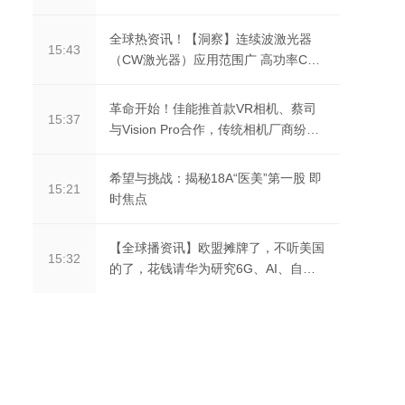
全球热资讯！【洞察】连续波激光器
15:43
（CW激光器）应用范围广 高功率CW
激光器为市场代表产品
革命开始！佳能推首款VR相机、蔡司
15:37
与Vision Pro合作，传统相机厂商纷纷
转战XR
希望与挑战：揭秘18A“医美”第一股 即
15:21
时焦点
【全球播资讯】欧盟摊牌了，不听美国
15:32
的了，花钱请华为研究6G、AI、自动
驾驶等