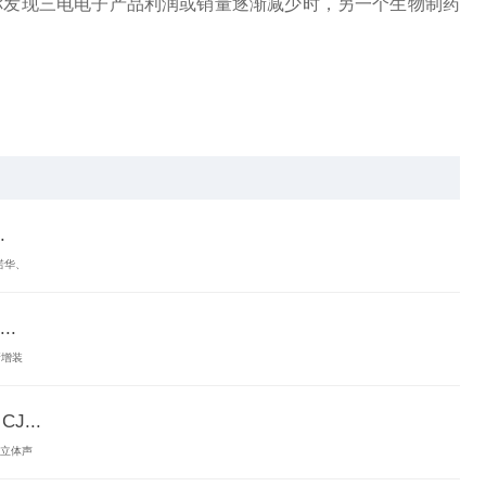
你发现三电电子产品利润或销量逐渐减少时，另一个生物制药
.
诺华、
.
新增装
...
片立体声