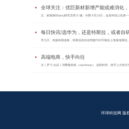
全球关注：优巨新材新增产能或难消化，..
文：权衡财经iqhcj研究员李力 编：许辉 6月13日，金发科技公告第
每日快讯!选华为，还是特斯拉，或者自研.
早几天，有媒体报道称，特斯拉的自动驾驶FSD可能在上海落地测试
高端电商，快手向往
文丨罗弋 出品丨消费最前线（xiaofeizqx） 这段时间，快手上方的天
环球科技网
版