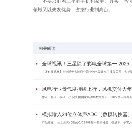
不要只盯着三星的手机和家电。其实，当
领域又以先发优势，占据行业制高点。
关键词：
相关阅读
全球视讯！三星除了彩电全球第一 2025..
【蓝科技观察】与全球十大制药公司中的七家建立了业务关系，包括
风电行业景气度持续上行，风机交付大年..
作者：程诺，编辑：小市妹 据国家能源局数据显示，2022全年国内
模拟输入24位立体声ADC（数模转换器）CJ
产品描述： 由工采网代理的CJC1808是一款高性能、低成本、单芯