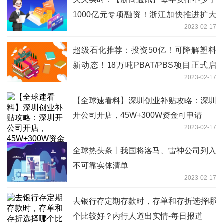
1000亿元专项融资！浙江加快推进扩大
2023-02-17
有效投资“千项万亿”工程
超级石化推荐：投资50亿！可降解塑料
新动态！18万吨PBAT/PBS项目正式启
2023-02-17
动！-世界观察
【全球速看料】深圳创业补贴攻略：深圳
开公司开店，45W+300W资金可申请
2023-02-17
全球热头条丨我国将洛马、雷神公司列入
不可靠实体清单
2023-02-17
去银行存定期存款时，存单和存折选择哪
个比较好？内行人道出实情-每日报道