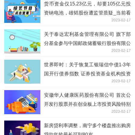
货币资金仅15.23亿元，却要105亿元投
资钠电池，雄韬股份遭监管质疑_当前看
2023-02-17
点
关于泰达宏利基金管理有限公司 旗下部
分基金参与中国邮政储蓄银行股份有限公
2023-02-17
司申购 （含定期定额投资申购）费率优
惠活动的公告
世界即时：关于恢复工银瑞信中债1-3年
国开行债券指数 证券投资基金机构投资
2023-02-17
者大额申购、转换转入、 定期定额投资
业务的公告
安徽华人健康医药股份有限公司 首次公
开发行股票并在创业板上市投资风险特别
2023-02-17
公告-每日热门
新房贷利率调整，南宁多个楼盘推出购房
贷款年龄最长可到80岁