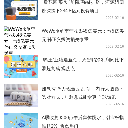
“后花园”联动“前院”强链扩链，河源组团
赴深揽下234.8亿元投资项目
2023-02-16
WeWork单季营收8.48亿美元：亏5亿美
元 孙正义投资损失惨重
2023-02-16
“鸭王”业绩遇瓶颈，周黑鸭净利润同比下
滑超九成 观热点
2023-02-16
如果有25万现金别乱存，内行人透露：
选对方式，年利息或能拿更 全球短讯
2023-02-16
A股收复3300点午后集体跳水，创业板指
跌超2%_焦点热门