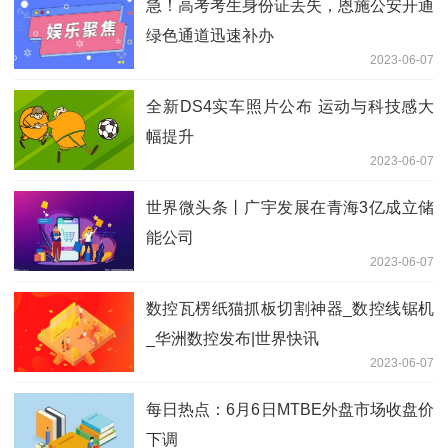
急！高考考生身份证丢失，恩施公安开通
绿色通道迅速补办
2023-06-07
全新DS4实车照片公布 运动与科技感大
幅提升
2023-06-07
世界微头条丨广宇发展在青海3亿成立储
能公司
2023-06-07
数控瓦楞纸猫抓板切割神器_数控线锯机
_华洲数控发布|世界快讯
2023-06-07
每日热点：6月6日MTBE外盘市场收盘价
下调