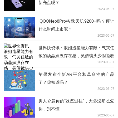
新亮点呢？
2023-06-07
iQOONeo8Pro搭载天玑9200+吗？预计
什么时间上市呢？
2023-06-07
世界快资讯：浪姐造星能力有限：气哭任
敏的汤晶媚没存在感，吴倩镜头少闹退赛
2023-06-07
苹果发布全新AR平台和革命性的产品
了？你知道吗？
2023-06-07
男人介意你的“这些过往”，大多没那么爱
你，别不懂
2023-06-07