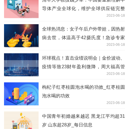
导体产业全球化，维护全球供应链完整
2023-06-18
性|环球热头条
全球热消息：女子午后户外带娃，因热射
病去世，体温高于42摄氏度！急诊专家
2023-06-18
提醒
环球视点！直击业绩说明会｜金价波动、
疫情等致23财年盈利微降，周大福高管
2023-06-18
谈如何管控成本、提振需求
枸杞子红枣桂圆泡水喝的功效_红枣桂圆
泡水喝的功效
2023-06-18
中国青年初婚越来越迟 黑龙江平均超31
岁 山东超28岁_每日信息