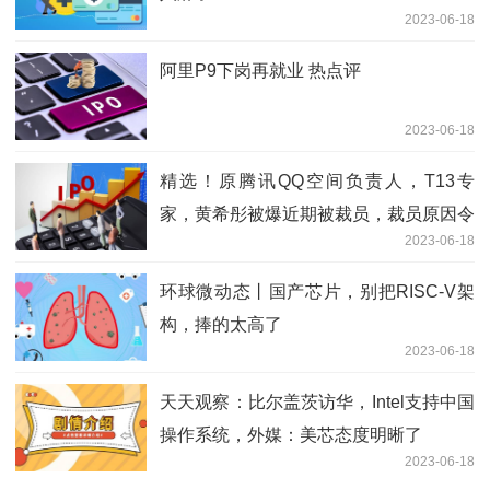
2023-06-18
阿里P9下岗再就业 热点评
2023-06-18
精选！原腾讯QQ空间负责人，T13专
家，黄希彤被爆近期被裁员，裁员原因令
2023-06-18
人唏嘘。。
环球微动态丨国产芯片，别把RISC-V架
构，捧的太高了
2023-06-18
天天观察：比尔盖茨访华，Intel支持中国
操作系统，外媒：美芯态度明晰了
2023-06-18