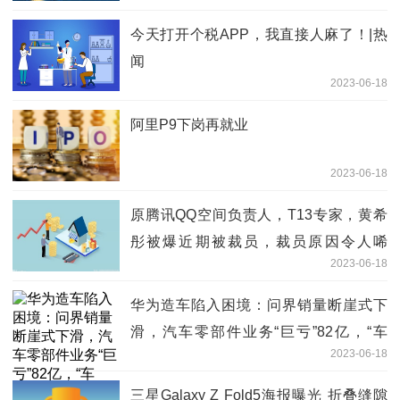
今天打开个税APP，我直接人麻了！|热
闻
2023-06-18
阿里P9下岗再就业
2023-06-18
原腾讯QQ空间负责人，T13专家，黄希
彤被爆近期被裁员，裁员原因令人唏
2023-06-18
嘘。。 世界球精选
华为造车陷入困境：问界销量断崖式下
滑，汽车零部件业务“巨亏”82亿，“车
2023-06-18
海”战术能否追上比亚迪？
三星Galaxy Z Fold5海报曝光 折叠缝隙