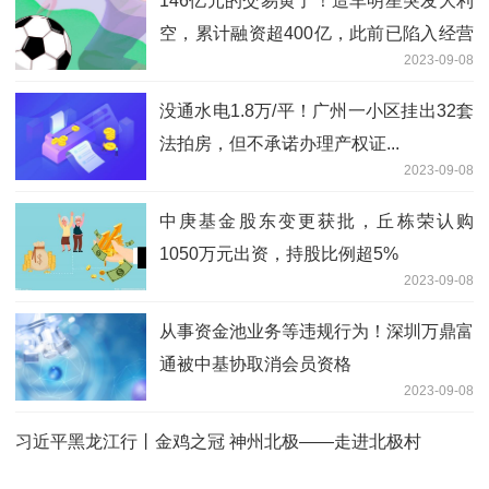
146亿元的交易黄了！造车明星突发大利
空，累计融资超400亿，此前已陷入经营
2023-09-08
危机
没通水电1.8万/平！广州一小区挂出32套
法拍房，但不承诺办理产权证...
2023-09-08
中庚基金股东变更获批，丘栋荣认购
1050万元出资，持股比例超5%
2023-09-08
从事资金池业务等违规行为！深圳万鼎富
通被中基协取消会员资格
2023-09-08
习近平黑龙江行丨金鸡之冠 神州北极——走进北极村