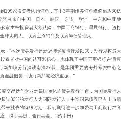
199家投资者认购订单，其中3年期债券订单峰值高达30亿
。投资者来自中国、日本、韩国、东盟、欧洲、中东和中亚地
得多家主权投资者大额认购。中国工商银行、星展银行、渣打
全球协调人、联席主承销商及联席簿记管理人。
示：“本次债券发行是新冠肺炎疫情暴发以来，发行规模最大
投资者对中国的认可和信心，也体现了中国工商银行在‘后疫
行新加坡分行深耕南洋27载，是集团重要的海外筹资中心之
质金融服务，助力新加坡经济重振。”
加坡交易所作为亚洲最国际化的债券发行平台，为国际发行人
超过80%的发行人为国际发行人，中资国际债券已占上市债
展带来挑战的特殊时期，我们期待进一步加强与工商银行在各
，携手共进，合作共赢。”(蔡本田)