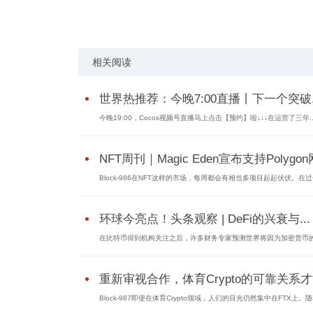
关键词：
工行新加坡分行
穆迪A1评级
相关阅读
世界热推荐：今晚7:00直播丨下一个突破..
今晚19:00，Cocos视频号直播马上点击【预约】啦↓↓↓在运营了三年..
NFT周刊｜Magic Eden宣布支持Polygon网
Block-986在NFT这样的市场，每周都会有相当多项目起起伏伏。在过去
环球今亮点！头条观察 | DeFi的兴衰与...
在比特币得到机构关注之后，许多财务专家预测世界将因为加密货币的.
重新审视合作，体育Crypto的可靠关系
Block-987即使在体育Crypto领域，人们的目光仍然集中在FTX上。随着