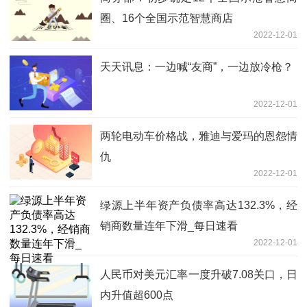
圈、16个全国示范智慧商店
2022-12-01
天天讯息：一边喊“友商”，一边放冷枪？
2022-12-01
两轮电动车价格战，雅迪与爱玛的恩怨情
仇
2022-12-01
绿源上半年资产负债率高达132.3%，经
销商数量连年下滑_每日速看
2022-12-01
人民币对美元汇率一度升破7.08关口，日
内升值超600点