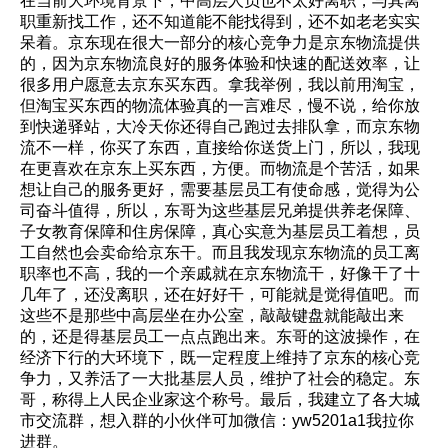
在当前大环境背景下，中高层人员也不太好离职，与其离
职重新找工作，还不知道能不能找得到，还不如老老实实
呆着。京东现在很大一部分的核心竞争力是京东物流提供
的，因为京东物流良好的服务体验和快速的配送效率，让
很多用户愿意去京东买东西。拿我举例，我以前用淘宝，
但淘宝买东西的物流体验真的一言难尽，慢不说，给你放
到快递驿站，大冷天你还得自己跑过去排队拿，而京东物
流不一样，你买了东西，直接给你送货上门，所以，我现
在更喜欢在京东上买东西，方便。而物流是个苦活，如果
想让自己的服务更好，需要基层员工有使命感，觉得为公
司奋斗值得，所以，东哥为这些基层兄弟提供养老保障、
子女教育保障和住房保障，真心实意为基层员工着想，员
工自然也会卖命给京东干。而且我发现京东物流的员工离
职率也不高，我的一个亲戚就在京东物流干，好像干了十
几年了，还没离职，还在好好干，可能就是觉得值吧。而
这些不是那些中高层坐在办公室，敲敲键盘就能敲出来
的，还是得基层员工一点点跑出来。东哥的这波操作，在
经济下行的大环境下，既一定程度上维持了京东的核心竞
争力，又养活了一大批基层人员，维护了社会的稳定。东
哥，称得上人民企业家这个称号。最后，我建立了各大城
市交流群，想入群的小伙伴可加微信：yw5201a1我拉你
进群。