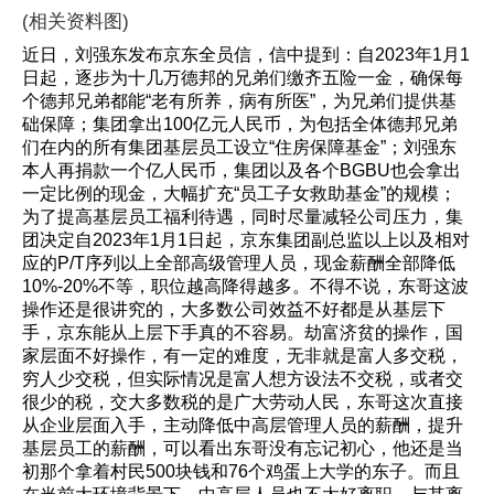
(相关资料图)
近日，刘强东发布京东全员信，信中提到：自2023年1月1
日起，逐步为十几万德邦的兄弟们缴齐五险一金，确保每
个德邦兄弟都能“老有所养，病有所医”，为兄弟们提供基
础保障；集团拿出100亿元人民币，为包括全体德邦兄弟
们在内的所有集团基层员工设立“住房保障基金”；刘强东
本人再捐款一个亿人民币，集团以及各个BGBU也会拿出
一定比例的现金，大幅扩充“员工子女救助基金”的规模；
为了提高基层员工福利待遇，同时尽量减轻公司压力，集
团决定自2023年1月1日起，京东集团副总监以上以及相对
应的P/T序列以上全部高级管理人员，现金薪酬全部降低
10%-20%不等，职位越高降得越多。不得不说，东哥这波
操作还是很讲究的，大多数公司效益不好都是从基层下
手，京东能从上层下手真的不容易。劫富济贫的操作，国
家层面不好操作，有一定的难度，无非就是富人多交税，
穷人少交税，但实际情况是富人想方设法不交税，或者交
很少的税，交大多数税的是广大劳动人民，东哥这次直接
从企业层面入手，主动降低中高层管理人员的薪酬，提升
基层员工的薪酬，可以看出东哥没有忘记初心，他还是当
初那个拿着村民500块钱和76个鸡蛋上大学的东子。而且