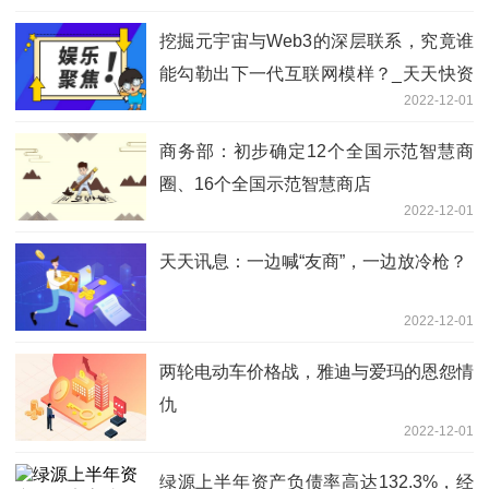
挖掘元宇宙与Web3的深层联系，究竟谁
能勾勒出下一代互联网模样？_天天快资
2022-12-01
讯
商务部：初步确定12个全国示范智慧商
圈、16个全国示范智慧商店
2022-12-01
天天讯息：一边喊“友商”，一边放冷枪？
2022-12-01
两轮电动车价格战，雅迪与爱玛的恩怨情
仇
2022-12-01
绿源上半年资产负债率高达132.3%，经