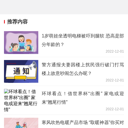
推荐内容
1岁萌娃坐透明电梯被吓到腿软 恐高是部
分年龄的？
2022-12-01
警方通报夫妻因楼上扰民强行破门打骂
楼上故意吵闹怎么办呢？
2022-12-01
环球看点！借世界杯“出圈” 家电或迎
来“翘尾行情”
2022-12-01
寒风吹热电暖产品市场 “取暖神器”你买对