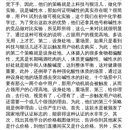
觉下手。因此，他们的策略就是上科技与狠活儿，做化学
实验。说是碱性水，那如何证明碱性的真实存在呢？很简
单，用 PH 试剂去做可视化实验，这个我们在初中化学都
学过。为了突出这款水的优势，他们还拿其他号称碱性水
的竞品做对比实验，所见即所得，这么一来对比就很明显
了。通过这种可视化的说明，占据用户的视觉高地。多说
无用，上才艺。第二，设身处地，重场景。如果只是看到
科技与狠活儿还不足以触发用户动机去购买，为此，他们
的第二个策略就是设身处地。人体摄入的很多食物都偏酸
性，尤其是长期喝酒吃肉的人，体质更偏酸性。碱性水的
好处就是能中和人体酸碱度，达到整体平衡，这对健康很
重要。此外，还例举了各种强化酸性体质的场景，通过这
种设身处地的场景感去突出碱性水的好处。十个场景中只
要有那么一两个命中用户，那用户动机就会被触发，从而
占领用户的心理高地。设身处地，重场景。第三，给你理
由，去行动。视觉有了，心理有了，进一步触发用户动机
还需要一个或几个很强的理由。为此，他们的第三个策略
就是例举理由，让你产生行动。首先，这款水是被颁发了
国家地理认证标志的，能获得这种认证的水非常少。其
次，找出其他平台的价格截图做对比，告诉你到其他家买
是什么价格，到他们直播间买又是什么价格。另外，买水