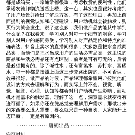
都是成箱买，一箱通常都很重，考虑收货的便利性，他们
承诺发德邦物流送货上楼。这一点，其实也是很好考虑到
了用户场景并给出了解决方案。有了这些理由，再加上前
面提到的视觉认知和心理建设，用户动机就会被触发，购
买行为就会发生。说了这么多，我们做产品的能从中学到
什么呢？在我看来，学习别人对每一个细节的洞察，学习
别人对用户的感同身受，学习别人对产品定位和特点的准
确表达。抖音上卖水的直播间很多，大多数是把水当成商
品卖，而他们是把水当成用户的生活必需品卖。这里说的
商品和生活必需品还有点区别，前者是可有可无的，后者
是必须拥有的。除了碱性水，还有富氢水、苏打水、富硒
水，每一种都是按照上面这三步套路出牌的。不可否认，
效果很好。做产品的时候，产品经理都希望用户按照他们
设计的方式去理解和行为，而实际上并不会。视觉、听
觉、触觉、心理、认知等都会对用户动机产生影响，而动
机才是需求的触发器。理解了这一点，洞察需求就变得有
迹可循了。如果你还在凭感觉去理解用户需求，那做出来
的东西要么没人需要，要么就只是一种自嗨。人家能开上
迈巴赫，一定是有原因的。
················· 唐韧出品 ·················
安可时刻