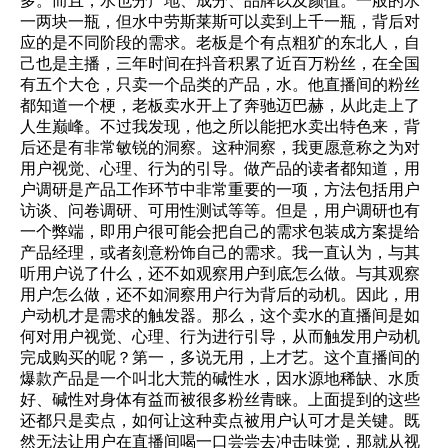
多。而且，水也分产地、成分、品牌以及颜值。一般的水
一两块一瓶，但水中劳斯莱斯可以卖到上千一瓶，背后对
应的是不同阶段的需求。老板是个有点粗犷的东北人，自
己也是主播，三年时间在抖音积累了近百万粉丝，在全国
有五个大仓，只卖一个品类的产品，水。他直播间的粉丝
都知道一个梗，老板卖水开上了奔驰迈巴赫，从此走上了
人生巅峰。不过我发现，他之所以能把水卖出特色来，背
后还是有非常敏锐的洞察。这种洞察，我更愿意称之为对
用户视觉、心理、行为的引导。做产品的读者都知道，用
户调研是产品工作环节中非常重要的一项，方法包括用户
访谈、问卷调研、可用性测试等等。但是，用户调研也有
一个弊端，即用户很可能会把自己的需求包装成方案提给
产品经理，或者刻意粉饰自己的需求。我一直认为，与其
听用户说了什么，还不如观察用户到底怎么做。与其观察
用户怎么做，还不如洞察用户行为背后的动机。因此，用
户动机才是需求的触发器。那么，这个卖水的直播间是如
何对用户视觉、心理、行为进行引导，从而触发用户动机
完成购买的呢？第一，多说无用，上才艺。这个直播间的
爆款产品是一个叫北大荒的碱性水，因水源地稀缺、水质
好、碱性对身体有益而被很多粉丝青睐。上面提到的这些
还都只是卖点，如何让这种卖点被用户认可才是关键。既
然无法让用户在直播间喝一口尝尝去冲击味觉，那就从视