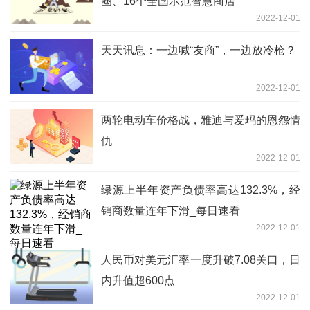
圈、16个全国示范智慧商店
2022-12-01
天天讯息：一边喊“友商”，一边放冷枪？
2022-12-01
两轮电动车价格战，雅迪与爱玛的恩怨情
仇
2022-12-01
绿源上半年资产负债率高达132.3%，经
销商数量连年下滑_每日速看
2022-12-01
人民币对美元汇率一度升破7.08关口，日
内升值超600点
2022-12-01