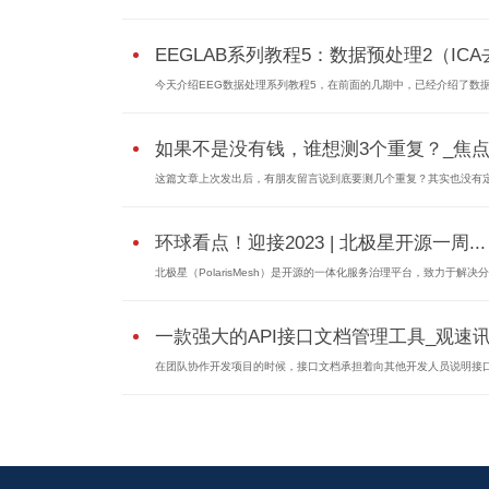
EEGLAB系列教程5：数据预处理2（IC
今天介绍EEG数据处理系列教程5，在前面的几期中，已经介绍了数据基
如果不是没有钱，谁想测3个重复？_焦
这篇文章上次发出后，有朋友留言说到底要测几个重复？其实也没有定.
环球看点！迎接2023 | 北极星开源一周...
北极星（PolarisMesh）是开源的一体化服务治理平台，致力于解决分布
一款强大的API接口文档管理工具_观速
在团队协作开发项目的时候，接口文档承担着向其他开发人员说明接口.