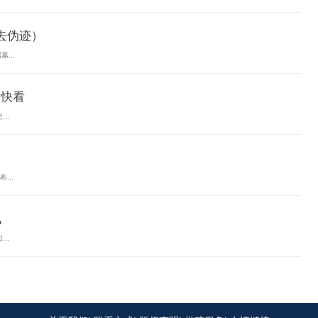
A去伪迹）
...
点快看
..
...
讯
..