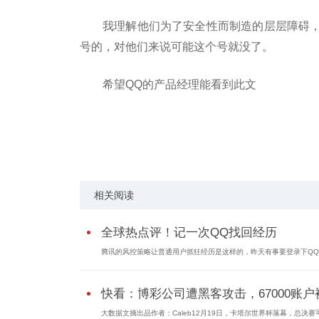
我理解他们为了安全性而制造的层层障碍
号的，对他们来说可能这个号就没了。
希望QQ的产品经理能看到此文
关键词：
产品经理
正常使用
有点类似
相关阅读
全球热点评！记一次QQ找回经历
腾讯的风控策略让普通用户抓狂经历是这样的，昨天有事要登录下QQ号
快看：博彩公司遭黑客攻击，67000账户被.
大数据文摘出品作者：Caleb12月19日，卡塔尔世界杯落幕，总决赛可以