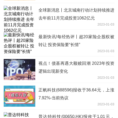
全球新消息丨北京城南行动计划持续推进
去年前11月完成投资1062亿元
2023-01-03
最新快讯!每经热评丨超20家险企股权被
转让 投资保险要“长情”
2023-01-03
视点！债基再遇大额赎回潮 2023年投资
逻辑出现新变化
2023-01-03
正帆科技(688596)报收于36.64元，上涨
7.92%-当前热议
2023-01-03
普达特科技(00650.HK)报收于1.01元，