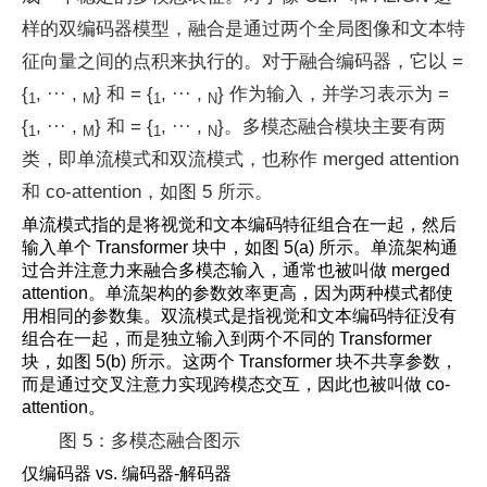
样的双编码器模型，融合是通过两个全局图像和文本特
征向量之间的点积来执行的。对于融合编码器，它以
=
{
, ··· ,
} 和
= {
, ··· ,
} 作为输入，并学习表示为
=
1
M
1
N
{
, ··· ,
} 和
= {
, ··· ,
}。多模态融合模块主要有两
1
M
1
N
类，即单流模式和双流模式，也称作 merged attention
和 co-attention，如图 5 所示。
单流模式指的是将视觉和文本编码特征组合在一起，然后
输入单个 Transformer 块中，如图 5(a) 所示。单流架构通
过合并注意力来融合多模态输入，通常也被叫做 merged
attention。单流架构的参数效率更高，因为两种模式都使
用相同的参数集。双流模式是指视觉和文本编码特征没有
组合在一起，而是独立输入到两个不同的 Transformer
块，如图 5(b) 所示。这两个 Transformer 块不共享参数，
而是通过交叉注意力实现跨模态交互，因此也被叫做 co-
attention。
图 5：多模态融合图示
仅编码器 vs. 编码器-解码器