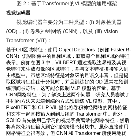
图 2：基于Transformer的VL模型的通用框架
视觉编码器
视觉编码器主要分为三种类型：(i) 对象检测器
(OD)，(ii) 卷积神经网络 (CNN)，以及 (iii) Vision
Transformer (ViT)：
基于OD区域特征：使用 Object Detectors（例如 Faster R-
CNN）识别图像中的目标区域，获取每个目标区域的特征
表示。例如在图 3 中，ViLBERT 通过提取边界框及其视
觉特征来生成图像的区域特征，并与文本特征拼接输入到
主模型中。虽然区域特征是对象级的且语义丰富，但是提
取区域特征往往十分耗时，并且训练好的 OD 通常在预训
练期间被冻结，这可能会限制 VLP 模型的容量。基于
CNN网格特征：为了解决上述两个问题，研究人员尝试了
不同的方法来以端到端的方式预训练 VL 模型。其中，
PixelBERT 和 CLIP-ViL 提出将卷积神经网络的网格特征
和文本一起直接输入到到后续的 Transformer 中。此外，
SOHO 首先使用已学习的视觉字典离散化网格特征，然后
将离散化特征输入到它们的跨模态模块中。虽然直接使用
网格特征会很有效，但 CNN 和 Transformer 所使用地优