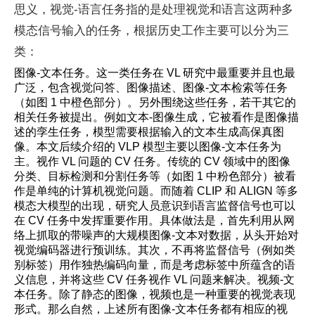
思义，视觉-语言任务指的是处理视觉和语言这两种多
模态信号输入的任务，根据历史工作主要可以分为三
类：
图像-文本任务。这一类任务在 VL 研究中最重要并且也最
广泛，包含视觉问答、图像描述、图像-文本检索等任务
（如图 1 中橙色部分）。另外围绕这些任务，若干其它的
相关任务被提出。例如文本-图像生成，它被看作是图像描
述的孪生任务，模型需要根据输入的文本生成高保真图
像。本文后续介绍的 VLP 模型主要以图像-文本任务为
主。视作 VL 问题的 CV 任务。传统的 CV 领域中的图像
分类、目标检测和分割任务等（如图 1 中粉色部分）被看
作是单纯的计算机视觉问题。而随着 CLIP 和 ALIGN 等多
模态大模型的出现，研究人员意识到语言监督信号也可以
在 CV 任务中发挥重要作用。具体做法是，首先利用从网
络上抓取的带噪声的大规模图像-文本对数据，从头开始对
视觉编码器进行预训练。其次，不再将监督信号（例如类
别标签）用作独热编码向量，而是考虑标签中所蕴含的语
义信息，并将这些 CV 任务视作 VL 问题来解决。视频-文
本任务。除了静态的图像，视频也是一种重要的视觉表现
形式。那么自然，上述所有图像-文本任务都有相应的视