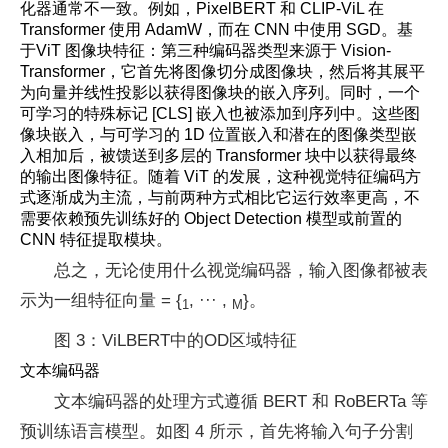
化器通常不一致。例如，PixelBERT 和 CLIP-ViL 在
Transformer 使用 AdamW，而在 CNN 中使用 SGD。基
于ViT 图像块特征：第三种编码器类型来源于 Vision-
Transformer，它首先将图像切分成图像块，然后将其展平
为向量并线性投影以获得图像块的嵌入序列。同时，一个
可学习的特殊标记 [CLS] 嵌入也被添加到序列中。这些图
像块嵌入，与可学习的 1D 位置嵌入和潜在的图像类型嵌
入相加后，被馈送到多层的 Transformer 块中以获得最终
的输出图像特征。随着 ViT 的发展，这种视觉特征编码方
式逐渐成为主流，与前两种方式相比它运行效率更高，不
需要依赖预先训练好的 Object Detection 模型或前置的
CNN 特征提取模块。
总之，无论使用什么视觉编码器，输入图像都被表
示为一组特征向量
= {
, ··· ,
}。
1
M
图 3：ViLBERT中的OD区域特征
文本编码器
文本编码器的处理方式遵循 BERT 和 RoBERTa 等
预训练语言模型。如图 4 所示，首先将输入句子分割