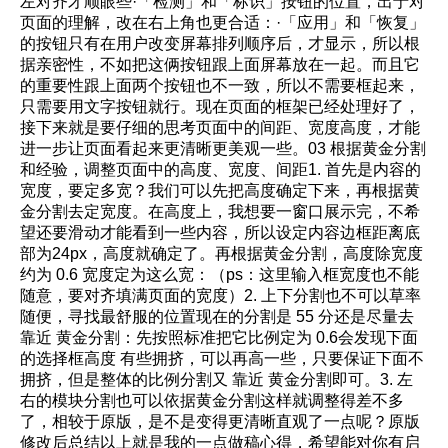
左对齐才顺眼些·「检测」和「标识」按钮的位置，出于对
页面的理解，改在右上角也更合适：·「应用」和「恢复」
的按钮只有在用户改变屏幕排列顺序后，才显示，所以根
据亲密性，不如把这俩按钮跟上面屏幕放在一起。而且它
的重要性跟上面两个按钮也不一致，所以不需要框起来，
只需要用文字按钮就行。现在页面的框架已经处理好了，
接下来就是要仔细的思考页面中的间距、宽度高度，才能
进一步让页面看起来更清晰更美观一些。03 根据黄金分割
和经验，调整页面中的高度、宽度、间距1. 首先是内容的
宽度，要定多宽？我们可以先把高度确定下来，再根据黄
金分割去定宽度。在高度上，我想要一窗口展示完，不希
望还要滑动才能看到一些内容，所以设定内容边框距离底
部为24px，高度就确定了。再根据黄金分割，高度除宽度
约为 0.6 宽度定为这么宽：（ps：这里输入框宽度也不能
随意，要对齐填满页面的宽度）2. 上下分割也不可以草率
随便，寻找最舒服的位置现在的分割是 55 分还是尽量去
靠近 黄金分割：先按照标准把它比例定为 0.6会发现下面
的选择框高度 有些拥挤，可以再高一些，只要保证下面不
拥挤，但是整体的比例分割又 靠近 黄金分割即可。3. 左
右的模块分割也可以依据黄金分割这样就调整得差不多
了，相较于原版，是不是变得更清晰直观了一点呢？原版
修改后总结以上就是我的一点做稿心得，希望能对你有启