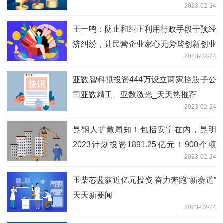
2023-02-24
王一鸣：防止和纠正利用行政手段干预经
济纠纷，让民营企业家心无旁骛创新创业
2023-02-24
亚数智科拟投资444万设立两家控股子公
司亚数精工、亚数激光_天天热推荐
2023-02-24
昆钢人扩散周知！包括安宁在内，昆明
2023计划投资1891.25亿元！900个项
2023-02-24
目！未来发展势头很猛！ 全球热资讯
玉柴芯蓝获近亿元投资 奋力奔跑“新赛道”
天天新要闻
2023-02-24