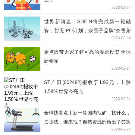
工！
2023-02-24
世界新消息丨SHEIN将完成新一轮融
资，暂无IPO计划；奈雪子品牌“奈雪茶
2023-02-24
院”首店试营业；黑蚁资本联合良品铺子
投资「赵一鸣零食」｜消研所周报
金点股带大家了解可靠的股票投资 全球
新要闻
2023-02-24
ST广田(002482)报收于1.93元，上涨
1.58% 世界今亮点
2023-02-24
全球快看点丨新一轮国内找矿，找什么，
去哪找，谁来找？自然资源部给出了答案
2023-02-24