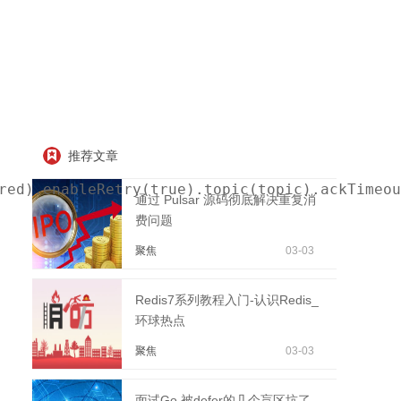
推荐文章
red).enableRetry(true).topic(topic).ackTimeou
通过 Pulsar 源码彻底解决重复消
费问题
聚焦
03-03
Redis7系列教程入门-认识Redis_
环球热点
聚焦
03-03
面试Go 被defer的几个盲区坑了