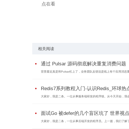
点在看
关键词：
定位问题
根本原因
一开始就
相关阅读
通过 Pulsar 源码彻底解决重复消费问题
背景最近真是和Pulsar杠上了，业务团队反馈说是线上有个应用消息重.
Redis7系列教程入门-认识Redis_环球热
大家好，我是二条。一位从事服务端研发的程序猿。从今天开始，我会.
面试Go 被defer的几个盲区坑了 世界视
大家好，我是二条，一位从事后端开发的程序员。上一篇，我们了解了G