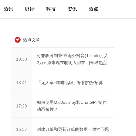
热讯
财经
科技
资讯
热点
热点文章
可兼职可副业!靠海外抖音(TikTok)月入
10:30
2万+:原来现在聪明人都在...|全球热点
「无人车+咖啡品牌」招招招招招募
18:41
如何使用MidJourney和ChatGPT制作
17:28
动画短片？
创建订单和更新订单的数据一致性问题
15:37