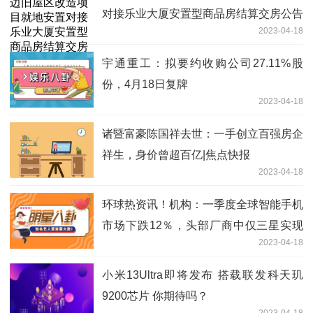
对接乐业大厦安置型商品房结算交房公告
2023-04-18
天天观天下
宇通重工：拟要约收购公司27.11%股
份，4月18日复牌
2023-04-18
诸暨富豪陈国祥去世：一手创立百强房企
祥生，身价曾超百亿|焦点快报
2023-04-18
环球热资讯！机构：一季度全球智能手机
市场下跌12％，头部厂商中仅三星实现
2023-04-18
环比增长
小米13Ultra即将发布 搭载联发科天玑
9200芯片 你期待吗？