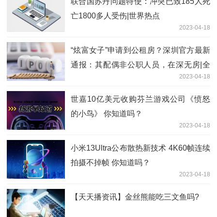
联合国苏丹问题特使：冲突已致185人死
亡1800多人受伤|世界热点
2023-04-18
“炫富女子”申请到公租房？深圳官方最新
通报：其配偶非公职人员，在深无房|全
2023-04-18
球讯息
世嘉10亿美元收购芬兰游戏公司《愤怒
的小鸟》 你知道吗？
2023-04-18
小米13Ultra公布散热新技术 4K60帧连续
拍摄不掉帧 你知道吗？
2023-04-18
【天天播资讯】金丝熊能吃三文鱼吗?