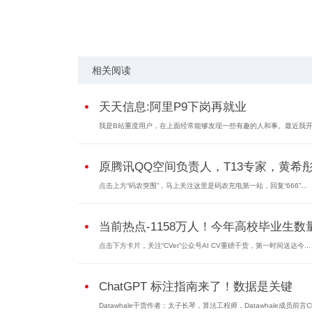
关键词：
相关阅读
天天信息:阿里P9下岗再就业
我是B站重度用户，在上面经常能够发现一些有趣的人和事。最近我
原腾讯QQ空间负责人，T13专家，黄希彤被
点击上方“码农突围”，马上关注这里是码农充电第一站，回复“666”...
当前热点-1158万人！今年高校毕业生数量.
点击下方卡片，关注“CVer”公众号AI CV重磅干货，第一时间送达今...
ChatGPT 标注指南来了！数据是关键
Datawhale干货作者：太子长琴，算法工程师，Datawhale成员前言Ch