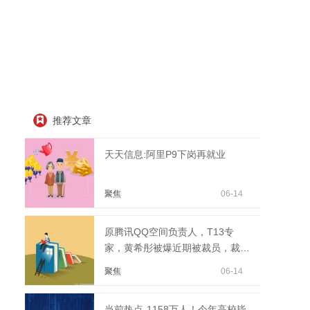
推荐文章
天天信息:阿里P9下岗再就业
聚焦
06-14
原腾讯QQ空间负责人，T13专
家，黄希彤被爆近期被裁员，裁员
原因令人唏嘘。。 当前讯息
聚焦
06-14
当前热点-1158万人！今年高校毕