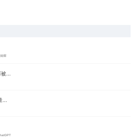
开始留
...
..
atGPT