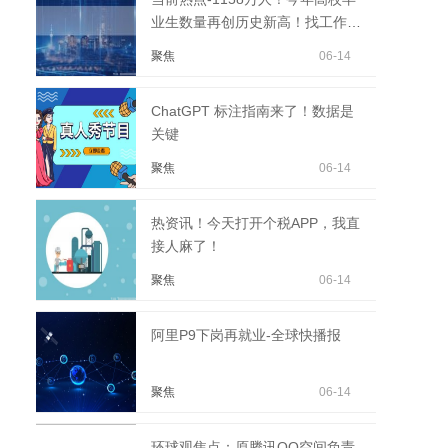
业生数量再创历史新高！找工作更
难了...
聚焦
06-14
ChatGPT 标注指南来了！数据是
关键
聚焦
06-14
热资讯！今天打开个税APP，我直
接人麻了！
聚焦
06-14
阿里P9下岗再就业-全球快播报
聚焦
06-14
环球观焦点：原腾讯QQ空间负责