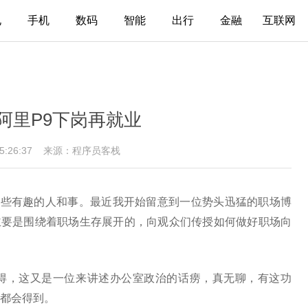
电
手机
数码
智能
出行
金融
互联网
阿里P9下岗再就业
15:26:37
来源：程序员客栈
一些有趣的人和事。最近我开始留意到一位势头迅猛的职场博
内容主要是围绕着职场生存展开的，向观众们传授如何做好职场向
得，这又是一位来讲述办公室政治的话痨，真无聊，有这功
都会得到。