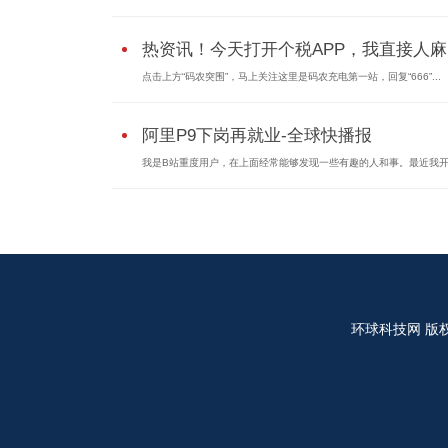
热资讯！今天打开个税APP，我直接人
点击上方“码农突围”，马上关注这里是码农充电第一站，回复“666”...
阿里P9下岗再就业-全球快播报
我是B站重度用户，在上面经常能够发现一些有趣的人和事。最近我
环球科技网
版