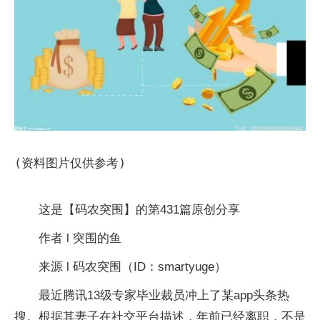
(资料图片仅供参考)
这是【码农突围】的第431篇原创分享
作者 l 突围的鱼
来源 l 码农突围（ID：smartyuge）
最近腾讯13级专家毕业裁员冲上了某app头条热
搜。根据其妻子在社交平台描述，年前已经离职，不是