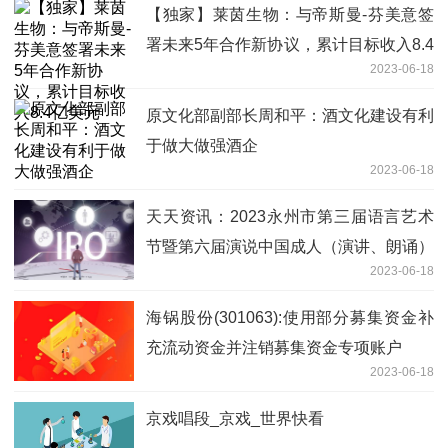
【独家】莱茵生物：与帝斯曼-芬美意签
署未来5年合作新协议，累计目标收入8.4
2023-06-18
亿美元
原文化部副部长周和平：酒文化建设有利
于做大做强酒企
2023-06-18
天天资讯：2023永州市第三届语言艺术
节暨第六届演说中国成人（演讲、朗诵）
2023-06-18
组总决赛收官
海锅股份(301063):使用部分募集资金补
充流动资金并注销募集资金专项账户
2023-06-18
京戏唱段_京戏_世界快看