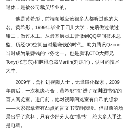
退休，是被公司裁员毕业的。
他是黄希彤，前端领域应该很多人都听过他的大
名。黄希彤，1999年毕业于四川大学，先后做过做过
钳工，做过木工。从最基层员工曾做到QQ空间技术总
监。历经QQ空间当时最赚钱的时代。助力腾讯Qzone
当时成为最赚钱的业务之一。也是腾讯CTO大师兄
Tony(张志东)和腾讯总裁Martin(刘炽平)，认可的技术
大牛。
2009年，曾推进视障人士，无障碍化探索，2009
年前后，一次机缘巧合，黄希彤“撞”进了深圳图书馆的
盲人阅览室。进门前，他对视障阅览室有自己的想象
——大家都拿着有凸点的盲文书安静阅读。但眼前的场
景出乎了意料，只有少部分人在“摸书”，绝大多人手边
是电脑。