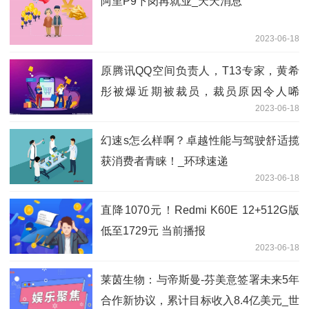
阿里P9下岗再就业_天天消息
2023-06-18
原腾讯QQ空间负责人，T13专家，黄希
彤被爆近期被裁员，裁员原因令人唏
2023-06-18
嘘。。
幻速s怎么样啊？卓越性能与驾驶舒适揽
获消费者青睐！_环球速递
2023-06-18
直降1070元！Redmi K60E 12+512G版
低至1729元 当前播报
2023-06-18
莱茵生物：与帝斯曼-芬美意签署未来5年
合作新协议，累计目标收入8.4亿美元_世