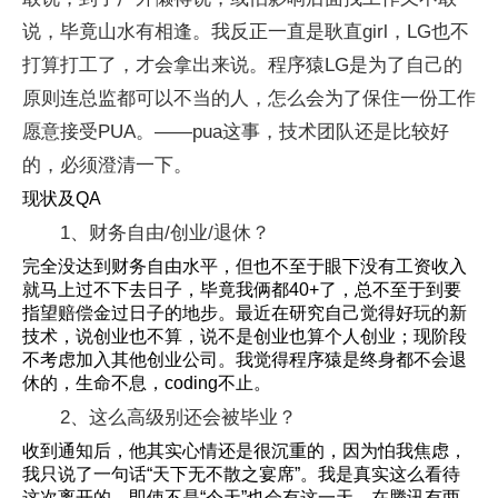
说，毕竟山水有相逢。我反正一直是耿直girl，LG也不
打算打工了，才会拿出来说。程序猿LG是为了自己的
原则连总监都可以不当的人，怎么会为了保住一份工作
愿意接受PUA。——pua这事，技术团队还是比较好
的，必须澄清一下。
现状及QA
1、财务自由/创业/退休？
完全没达到财务自由水平，但也不至于眼下没有工资收入
就马上过不下去日子，毕竟我俩都40+了，总不至于到要
指望赔偿金过日子的地步。最近在研究自己觉得好玩的新
技术，说创业也不算，说不是创业也算个人创业；现阶段
不考虑加入其他创业公司。我觉得程序猿是终身都不会退
休的，生命不息，coding不止。
2、这么高级别还会被毕业？
收到通知后，他其实心情还是很沉重的，因为怕我焦虑，
我只说了一句话“天下无不散之宴席”。我是真实这么看待
这次离开的，即使不是“今天”也会有这一天。在腾讯有两