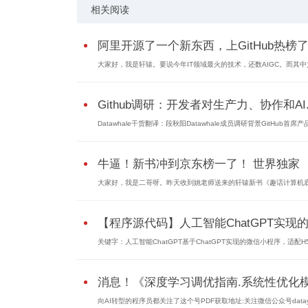
相关阅读
阿里开源了一个新东西，上GitHub热榜了.
大家好，我是轩辕。要说今年IT领域最火的技术，还数AIGC。而其
Github调研：开发者对生产力、协作和AI..
Datawhale干货翻译：段秋阳Datawhale成员调研背景GitHub首席产品
牛逼！新书冲到京东榜一了！ 世界独家
大家好，我是二哥呀。昨天收到姚老师送来的轩辕新书《趣话计算机
【程序源代码】人工智能ChatGPT实现的微
关键字：人工智能ChatGPT基于ChatGPT实现的微信小程序，适配H
消息！《深度学习调优指南.系统性优化模.
向AI转型的程序员都关注了这个号PDF获取地址:关注微信公众号data