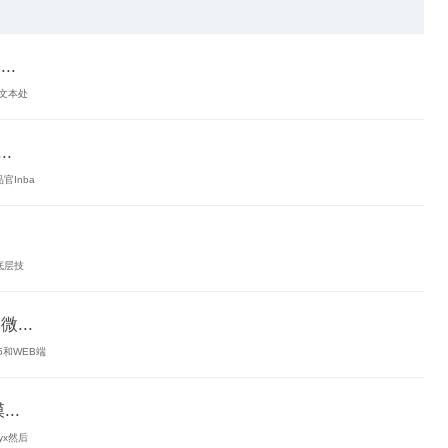
..
中文本处
.
官Inba
底层技
...
5和WEB端
..
yx然后