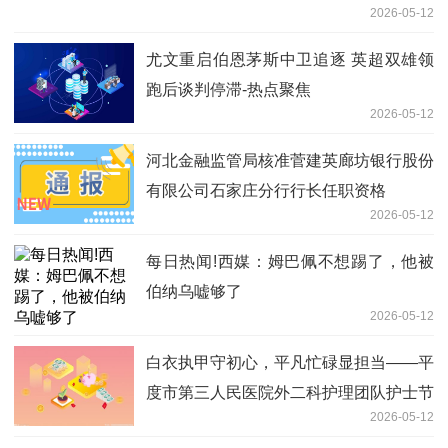
2026-05-12
尤文重启伯恩茅斯中卫追逐 英超双雄领
跑后谈判停滞-热点聚焦
2026-05-12
河北金融监管局核准菅建英廊坊银行股份
有限公司石家庄分行行长任职资格
2026-05-12
每日热闻!西媒：姆巴佩不想踢了，他被
伯纳乌嘘够了
2026-05-12
白衣执甲守初心，平凡忙碌显担当——平
度市第三人民医院外二科护理团队护士节
2026-05-12
献礼 今热点