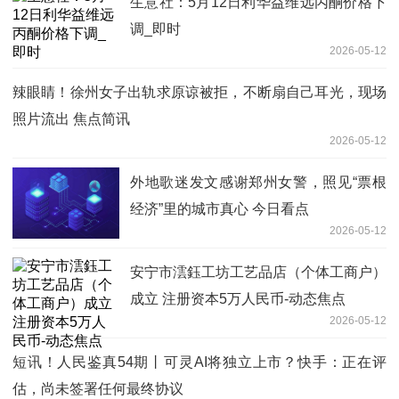
生意社：5月12日利华益维远丙酮价格下
调_即时
2026-05-12
辣眼睛！徐州女子出轨求原谅被拒，不断扇自己耳光，现场
照片流出 焦点简讯
2026-05-12
外地歌迷发文感谢郑州女警，照见“票根
经济”里的城市真心 今日看点
2026-05-12
安宁市澐鈺工坊工艺品店（个体工商户）
成立 注册资本5万人民币-动态焦点
2026-05-12
短讯！人民鉴真54期丨可灵AI将独立上市？快手：正在评
估，尚未签署任何最终协议