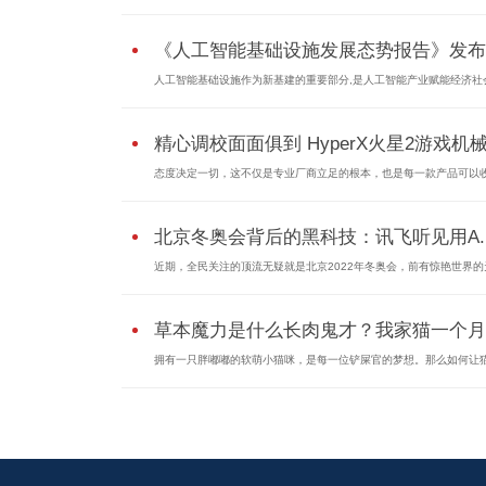
《人工智能基础设施发展态势报告》发布..
人工智能基础设施作为新基建的重要部分,是人工智能产业赋能经济社会.
精心调校面面俱到 HyperX火星2游戏机
态度决定一切，这不仅是专业厂商立足的根本，也是每一款产品可以收.
北京冬奥会背后的黑科技：讯飞听见用A.I.
近期，全民关注的顶流无疑就是北京2022年冬奥会，前有惊艳世界的天.
草本魔力是什么长肉鬼才？我家猫一个月..
拥有一只胖嘟嘟的软萌小猫咪，是每一位铲屎官的梦想。那么如何让猫.