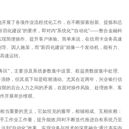
性地开展了各项作业流程优化工作，在不断探索创新、提炼和总
四化建设”的要求，即对内“系统化”“自动化”——整合金融科
—实现简便操作、提升客户体验。简单来说，在信用卡业务高速
导、因人施策，而“新四化建设”就像一个发动机，能有力、
高速运转。
务区”，主要涉及系统参数集中设置、权益类数据集中处理、
平浪静，但其底下却是暗潮涌动。尤其在近两年，兴业银行信
与有限的后台人力之间的矛盾，在面对操作风险、处理效率、客
作开展举步维艰。
有相当重要的意义，它如坦克的履带，相辅相成、互相依赖：
部手工作业工作量，提升能效;同时不断迭代推进自有系统乃至
达到“自动化”效果，实现业务与技术的深度融合;通过夯实内