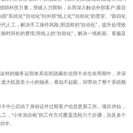
，借助科技力量，突破人力限制，从而深入触达外部客户;最后
部“系统化”“自动化”到外部“线上化”“自助化”的贯穿。“新四化
替代人工，解决手工操作风险;用流程的“自动化”，提升处理效
体验时间长的窘境;用线上的“自助化”，解决一线柜面、客服及
但这样的服务运营体系实则隐藏在信用卡全生命周期中，并深
个庞大机器里小小的轴承，看似不起眼，却带动了整个系统顺
用卡中心启动了身份证件过期客户信息更新工作。项目伊始，
工，“小米加步枪”的工作方式覆盖流程六个步骤，涉及多个
功半。