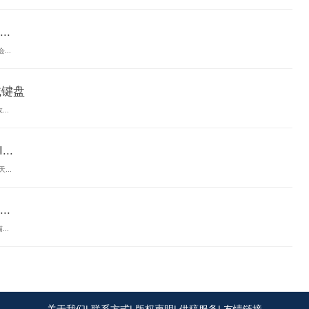
.
..
械键盘
..
..
..
.
..