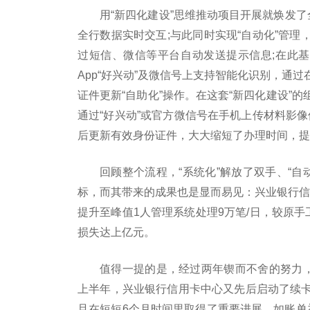
用“新四化建设”思维推动项目开展就焕发了
全行数据实时交互;与此同时实现“自动化”管
过短信、微信等平台自动发送提示信息;在此基
App“好兴动”及微信号上支持智能化识别，通
证件更新“自助化”操作。在这套“新四化建设”
通过“好兴动”或官方微信号在手机上传材料影像
后更新有效身份证件，大大缩短了办理时间，提
回顾整个流程，“系统化”解放了双手、“自
标，而其带来的成果也是显而易见：兴业银行信用
提升至峰值1人管理系统处理9万笔/日，较原手
损失达上亿元。
值得一提的是，经过两年锲而不舍的努力，
上半年，兴业银行信用卡中心又先后启动了续
且在短短6个月时间里取得了重要进展。如账单