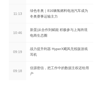
绿色冬奥｜816辆氢燃料电池汽车成为
11:13
冬奥赛事运输主力
新蛋|从合作到赋能 积极参与上海跨境
10:46
电商生态圈
战力提升利器 HyperX飓风无线版游戏
09:19
耳机
信源密信，把工作中的数据主权还给用
09:18
户