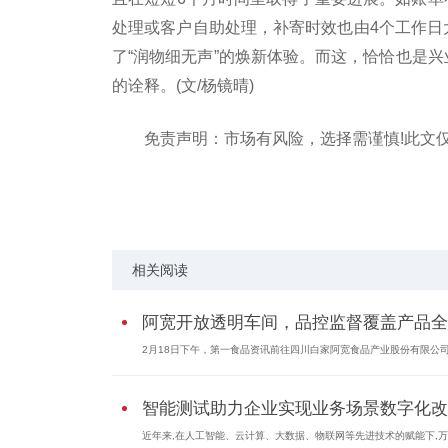
处理或客户自助处理，补寄时效也由4个工作日
了“润物细无声”的焕新体验。而这，恰恰也是兴
的诠释。(文/杨镜晴)
免责声明：市场有风险，选择需谨慎!此文
关键词：
相关阅读
阿宽开放透明车间，品控监督覆盖产品全..
2月18日下午，第一食品资讯前往四川白家阿宽食品产业股份有限公司（
智能测试助力企业实现业务场景数字化改..
近年来,在人工智能、云计算、大数据、物联网等先进技术的赋能下,万..