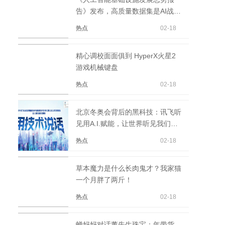
告》发布，高质量数据集是AI战略
重点
热点
02-18
精心调校面面俱到 HyperX火星2
游戏机械键盘
热点
02-18
北京冬奥会背后的黑科技：讯飞听
见用A.I.赋能，让世界听见我们的
精彩
热点
02-18
草本魔力是什么长肉鬼才？我家猫
一个月胖了两斤！
热点
02-18
蝉妈妈对话董先生珠宝：年带货