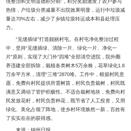
境整治和文明道德积分制”，积分奖励激发了农户参与
热情，户垃圾分类减量不出院效果明显，运行中垃圾减
量达70%左右，减少了乡镇垃圾转运成本和县处理压
力。
“见缝插绿”打造靓丽村屯。在村屯净化整治过程
中，坚持“见缝插绿、清除一片、绿化一片、净化一
片”原则，实现了大门外“四堆”全部清空进院，院外圈
养违建全部拆除，栽植各类树木5万余株，花草绿化1.8
万余平方米，清理“三堆”2870堆。工作中，根据村民意
愿，免费向村民提供所需树苗，村民负责栽树，村民既
满意又调动了管护积极性。不适合栽树地块，免费向村
民发放花籽，村民负责种花，既节省了人工投资，又用
绿化、美化占领了阵地，使乡村环境焕然一新，百姓有
了实实在在的获得感。
来源：锦州日报