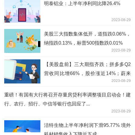
明泰铝业：上半年净利同比降26.4%
2023-08-29
美股三大指数集体低开，道指跌0.06%，
纳指跌0.13%，标普500指数跌0.01%
2023-08-29
【美股盘前】三大期指齐跌；拼多多Q2
营收同比增66%，股价涨近14%；蔚来
2023-08-29
Q3交付和营收指引创新高；花旗：美联
储或持续实施量化紧缩直至2025年
重磅！有国有大行将召开存量房贷利率调整项目启动会！建
行、农行、招行、中信等银行也回应了...
2023-08-29
洁特生物上半年净利润下滑95.77% 境外
耗材销售收入下降近五成