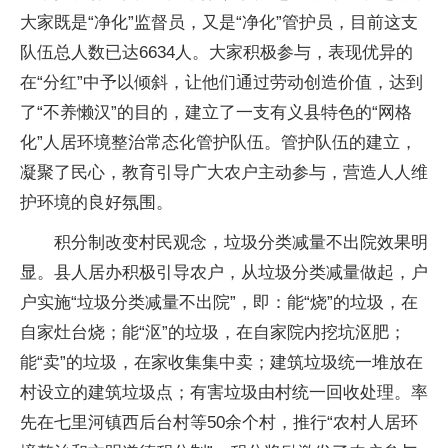
大家既是“净化”监督员，又是“净化”管护员，目前这支
队伍总人数已达6634人。大家积极参与，表现优异的
在“分红”中予以倾斜，让他们通过劳动创造价值，达到
了“不养懒汉”的目的，建立了一支有义县特色的“网格
化”人居环境整治常态化管护队伍。管护队伍的建立，
凝聚了民心，教育引导广大农户主动参与，营造人人维
护环境的良好氛围。
积分制改变村民观念，垃圾分类减量不出院效果明
显。县人居办积极引导农户，从垃圾分类减量做起，户
户实施“垃圾分类减量不出院”，即：能“烧”的垃圾，在
自家灶台烧；能“沤”的垃圾，在自家院内挖坑沤肥；
能“卖”的垃圾，在家收集集中卖；建筑垃圾统一堆放在
村设立的建筑垃圾点；有害垃圾由村统一回收处理。率
先在七里河镇西后台村等50余个村，推行“农村人居环