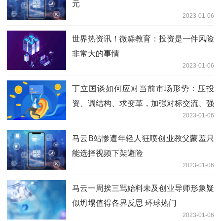
元
2023-01-06
世界热资讯！微淼教育：投资是一件风险
非常大的事情
2023-01-06
丁立国谈如何应对当前市场形势：压投
资、调结构、求变革，加强对标交流、强
2023-01-06
化行业自律 焦点热讯
马云B站惨遭年轻人狂喷创业教父蒙羞只
能选择视频下架避险
2023-01-06
马云一周挨三骂始料未及创业导师形象疑
似坍塌值得各界反思 环球热门
2023-01-06