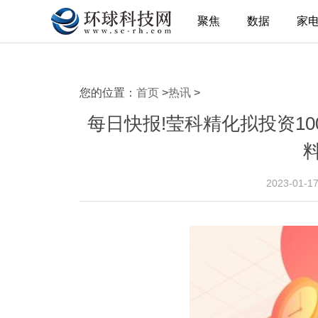
聚焦
数据
家
您的位置：
首页
>
热讯
>
每日快报!莹科精化拟投资1
2023-01-1