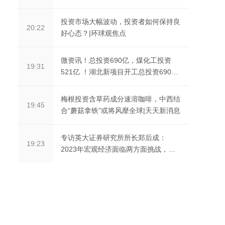
揭秘_天天滚动
投资市场大幅波动，投资者如何保持良
20:22
好心态？|环球观焦点
微资讯！总投资690亿，煤化工投资
19:31
521亿 ！湖北新项目开工总投资690
亿！
梅根投资含草药成分速溶咖啡，中西结
19:45
合“蘑菇拿铁”或将风靡全球|天天新消息
专访英大证券研究所所长郑后成：
19:23
2023年宏观经济面临两方面挑战，基
建投资仍有望成为增长...