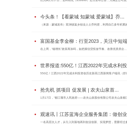
挖贝网1月17日，莹科精化（839999）近日发布公告，为满足公司发展
今头条！【看蒙城 知蒙城 爱蒙城】乔...
（来源：蒙城发布）双涧镇返乡创业人士乔利君，利用自己多年积累的.
富国基金李金柳：行至2023，关注中短端.
在上周，“稳增长”政策再加码，如把握信贷投放节奏、改善优质房企...
世界报道:550亿！江西2022年完成水利投.
550亿！江西2022年完成水利投资创历史新高江西新闻客户端讯（舒海军
抢先机 抓项目 促发展 | 农夫山泉首...
1月17日，“都江堰市人民政府——农夫山泉股份有限公司农夫山泉都江.
观速讯丨江苏蓝海企业服务集团：做创业..
一名高层次人才，从引入到落地再到创业创新、实现梦想，需要经过多.