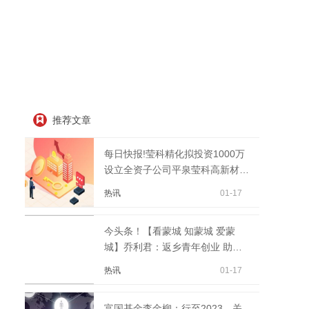
推荐文章
每日快报!莹科精化拟投资1000万
设立全资子公司平泉莹科高新材料
有限公司
热讯
01-17
今头条！【看蒙城 知蒙城 爱蒙
城】乔利君：返乡青年创业 助力
家乡发展
热讯
01-17
富国基金李金柳：行至2023，关