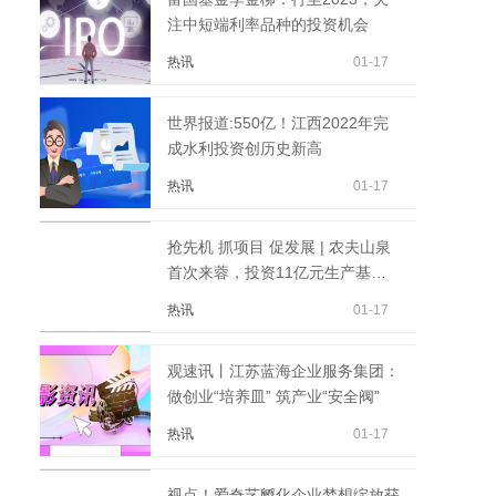
注中短端利率品种的投资机会
热讯
01-17
世界报道:550亿！江西2022年完
成水利投资创历史新高
热讯
01-17
抢先机 抓项目 促发展 | 农夫山泉
首次来蓉，投资11亿元生产基地
落户都江堰市
热讯
01-17
观速讯丨江苏蓝海企业服务集团：
做创业“培养皿” 筑产业“安全阀”
热讯
01-17
视点！爱奇艺孵化企业梦想绽放获