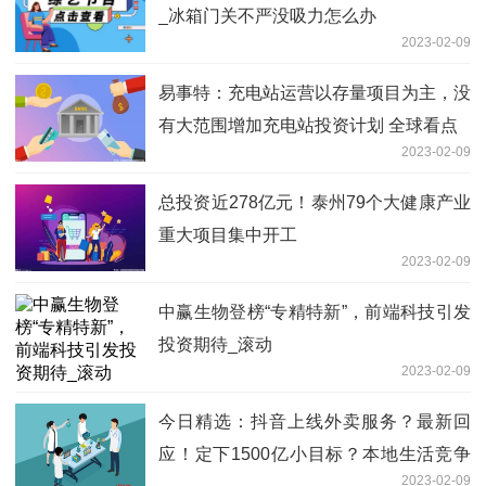
_冰箱门关不严没吸力怎么办
2023-02-09
易事特：充电站运营以存量项目为主，没
有大范围增加充电站投资计划 全球看点
2023-02-09
总投资近278亿元！泰州79个大健康产业
重大项目集中开工
2023-02-09
中赢生物登榜“专精特新”，前端科技引发
投资期待_滚动
2023-02-09
今日精选：抖音上线外卖服务？最新回
应！定下1500亿小目标？本地生活竞争
2023-02-09