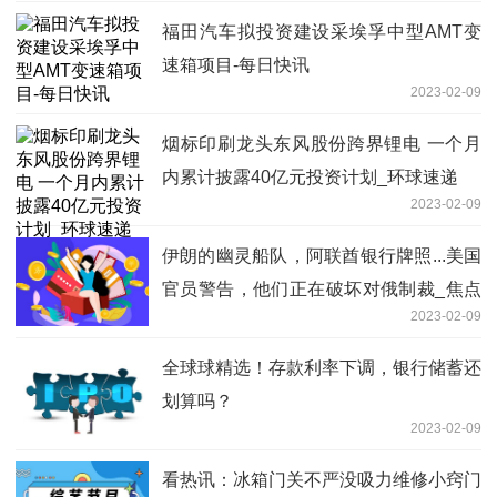
福田汽车拟投资建设采埃孚中型AMT变
速箱项目-每日快讯
2023-02-09
烟标印刷龙头东风股份跨界锂电 一个月
内累计披露40亿元投资计划_环球速递
2023-02-09
伊朗的幽灵船队，阿联酋银行牌照...美国
官员警告，他们正在破坏对俄制裁_焦点
2023-02-09
报道
全球球精选！存款利率下调，银行储蓄还
划算吗？
2023-02-09
看热讯：冰箱门关不严没吸力维修小窍门