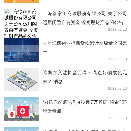
2023-02-10
额申购（含转换转入、定期定额 投资）
业务的公告-天天精选
上海徐家汇商城股份有限公司 关于公司
运用闲置自有资金 投资理财产品的公告
2023-02-10
去年江西创业担保贷款累计发放量全国第
一
2023-02-10
陈向东入驻抖音月考：高途好物成色几
何？ 消息
2023-02-10
*st凯乐彻底告别a股近7万股民“踩雷” 环
球聚看点
2023-02-10