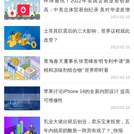
环球通讯！2022年美国贸易逆差创新
高：中美总体贸易创纪录 美对华逆差增
2023-02-10
至3829亿美元
土耳其巨震后的三大影响，世界议程就此
改变？
2023-02-10
青海春天董事长张雪峰发明专利申请“酒
精和凉味剂组合物” 世界即时看
2023-02-10
苹果讨论iPhone 14的全新内部设计 提高
可维修性
2023-02-10
乳业大佬出狱后创业，君乐宝来投资，五
年内稳居奶酪第一阵营有戏了？_快报