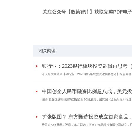
关注公众号【数策智库】获取完整PDF电
关键词：
报告内容
东北证券
仅供参考
相关阅读
银行业：2023银行板块投资逻辑再思考（.
今天给大家带来【银行业：2023银行板块投资逻辑再思考】报告内容节.
中国创企人民币融资比例超八成，美元投..
编译|崔馨戈编辑|云鹏智东西2月20日消息，据英国《金融时报》报道，.
扩张版图？ 东方甄选投资成立首家食品..
天眼查App显示，近日，东方甄选（河南）食品科技有限公司成立，注册