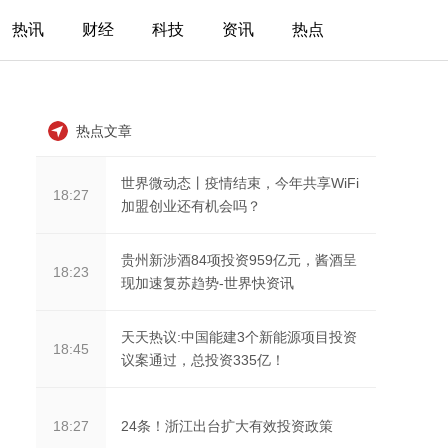
热讯
财经
科技
资讯
热点
热点文章
世界微动态丨疫情结束，今年共享WiFi
18:27
加盟创业还有机会吗？
贵州新涉酒84项投资959亿元，酱酒呈
18:23
现加速复苏趋势-世界快资讯
天天热议:中国能建3个新能源项目投资
18:45
议案通过，总投资335亿！
24条！浙江出台扩大有效投资政策
18:27