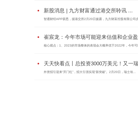
新股消息 | 九方财富通过港交所聆讯 ...
智通财经APP获悉，据港交所2月20日披露，九方财富控股有限公司(简称
崔宸龙：今年市场可能迎来估值和企业盈..
核心观点：1、2023的市场整体的表现会大概率优于2022年，今年可能
天天快看点丨总投资3000万美元！又一瑞.
外资招引迎来“开门红”，招大引强实现“新突破”。2月20日，瑞士埃...