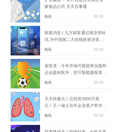
家食品公司 天天百事通
热讯
02-20
新股消息 | 九方财富通过港交所聆
讯 为中国第二大在线投资决策解
决方案提供商
热讯
02-20
崔宸龙：今年市场可能迎来估值和
企业盈利双升，坚守新能源投资三
个方向-全球速讯
热讯
02-20
天天快看点丨总投资3000万美
元！又一瑞士百年企业落户常州国
家高新区
热讯
02-20
世界微动态丨疫情结束，今年共享