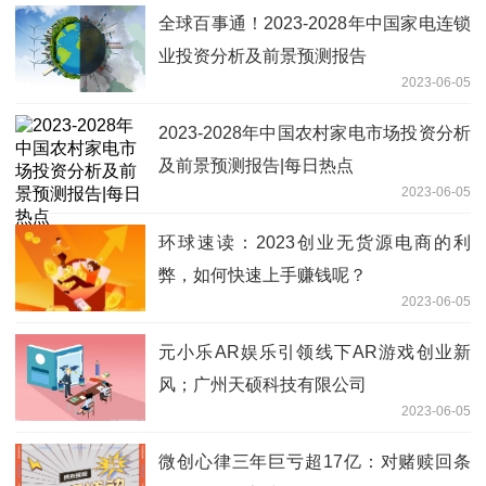
全球百事通！2023-2028年中国家电连锁
业投资分析及前景预测报告
2023-06-05
2023-2028年中国农村家电市场投资分析
及前景预测报告|每日热点
2023-06-05
环球速读：2023创业无货源电商的利
弊，如何快速上手赚钱呢？
2023-06-05
元小乐AR娱乐引领线下AR游戏创业新
风；广州天硕科技有限公司
2023-06-05
微创心律三年巨亏超17亿：对赌赎回条