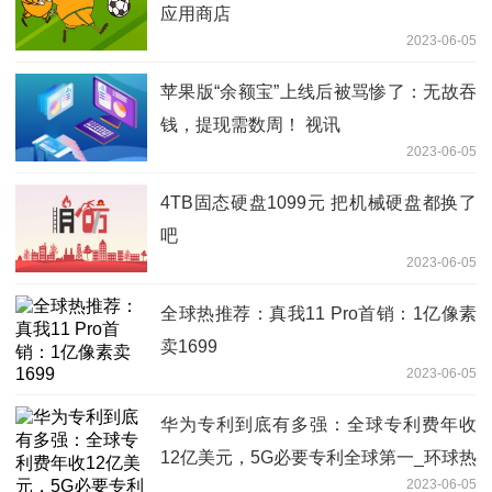
应用商店
2023-06-05
苹果版“余额宝”上线后被骂惨了：无故吞
钱，提现需数周！ 视讯
2023-06-05
4TB固态硬盘1099元 把机械硬盘都换了
吧
2023-06-05
全球热推荐：真我11 Pro首销：1亿像素
卖1699
2023-06-05
华为专利到底有多强：全球专利费年收
12亿美元，5G必要专利全球第一_环球热
2023-06-05
议