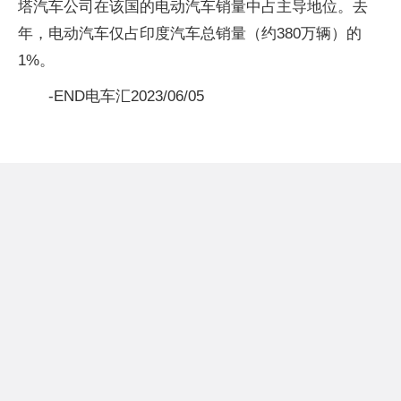
塔汽车公司在该国的电动汽车销量中占主导地位。去
年，电动汽车仅占印度汽车总销量（约380万辆）的
1%。
-END电车汇2023/06/05