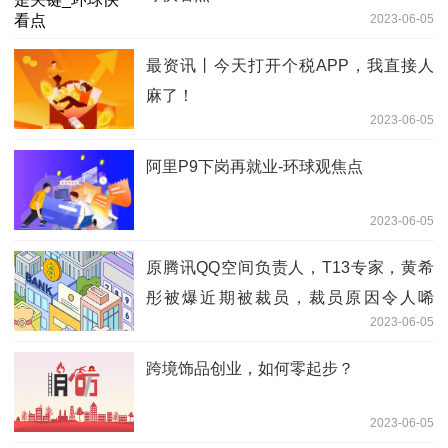
2023-06-05
最资讯丨今天打开个税APP，我直接人
麻了！
2023-06-05
阿里P9下岗再就业-环球观焦点
2023-06-05
原腾讯QQ空间负责人，T13专家，黄希
彤被爆近期被裁员，裁员原因令人唏
2023-06-05
嘘。。-环球播资讯
跨境饰品创业，如何零起步？
2023-06-05