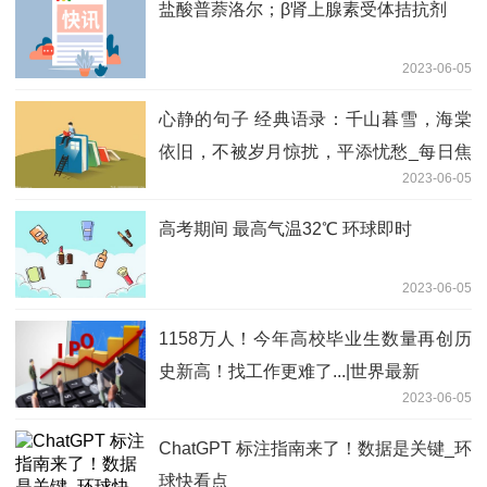
盐酸普萘洛尔；β肾上腺素受体拮抗剂
2023-06-05
心静的句子 经典语录：千山暮雪，海棠
依旧，不被岁月惊扰，平添忧愁_每日焦
2023-06-05
点
高考期间 最高气温32℃ 环球即时
2023-06-05
1158万人！今年高校毕业生数量再创历
史新高！找工作更难了...|世界最新
2023-06-05
ChatGPT 标注指南来了！数据是关键_环
球快看点