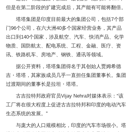
但是在第二阶段的扩建完成后，其产能有可能将翻倍。
塔塔集团是印度目前最大的集团公司，包括7个部
门96个公司，在六大洲40多个国家经营业务，其产品
出口到140个国家，涉及航空、汽车、快消产品、化学
物质、国防航太、配电系统、工程、金融、医疗、资
讯、铁路机车、房地产、钢铁、通讯等领域。
据公开资料，塔塔集团得名于其创始人贾姆希德
吉・塔塔，其家族成员几乎一直担任集团董事长。集团
过渡期间的董事长是拉坦・塔塔。
古吉拉特邦政府官员Vijay Nehra对媒体表示：“该
工厂将在很大程度上促进古吉拉特邦和印度的电动汽车
生态系统的发展。”
与庞大的人口规模相比，印度的汽车市场很小。塔