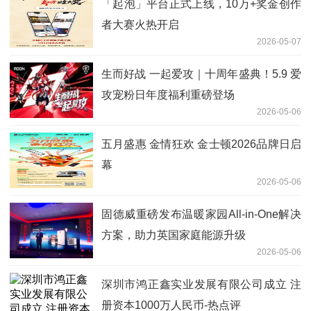
「起泡」平台正式上线，10万+奖金创作
者大赛火热开启
2026-05-07
生而好战 一起爱攻｜十周年盛典！5.9 爱
攻宠粉日年度福利重磅登场
2026-05-06
五月盛惠 金情狂欢 金士顿2026品牌日启
幕
2026-05-06
固德威重磅发布温暖家园All-in-One解决
方案，助力英国家庭能源升级
2026-05-06
深圳市鸿正鑫实业发展有限公司成立 注
册资本1000万人民币-热点评