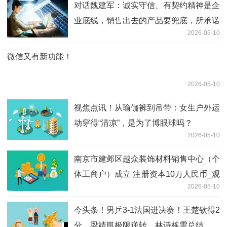
对话魏建军：诚实守信、有契约精神是企
业底线，销售出去的产品要兜底，所承诺
2026-05-10
的必须要做到
微信又有新功能！
2026-05-10
视焦点讯！从瑜伽裤到吊带：女生户外运
动穿得“清凉”，是为了博眼球吗？
2026-05-10
南京市建邺区越众装饰材料销售中心（个
体工商户）成立 注册资本10万人民币_观
2026-05-10
点
今头条！男乒3-1法国进决赛！王楚钦得2
分，梁靖崑极限逆转，林诗栋需总结