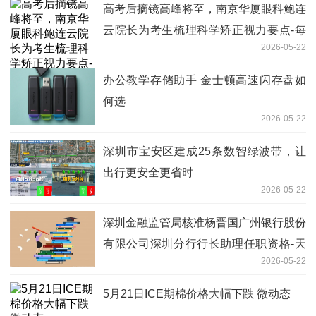
高考后摘镜高峰将至，南京华厦眼科鲍连
云院长为考生梳理科学矫正视力要点-每
2026-05-22
日看点
办公教学存储助手 金士顿高速闪存盘如
何选
2026-05-22
深圳市宝安区建成25条数智绿波带，让
出行更安全更省时
2026-05-22
深圳金融监管局核准杨晋国广州银行股份
有限公司深圳分行行长助理任职资格-天
2026-05-22
天快报
5月21日ICE期棉价格大幅下跌 微动态