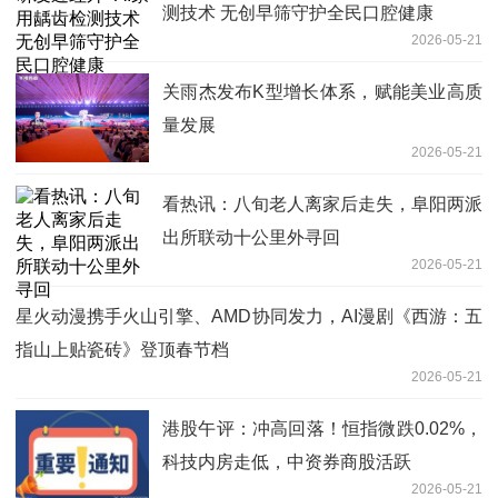
测技术 无创早筛守护全民口腔健康
2026-05-21
关雨杰发布K型增长体系，赋能美业高质
量发展
2026-05-21
看热讯：八旬老人离家后走失，阜阳两派
出所联动十公里外寻回
2026-05-21
星火动漫携手火山引擎、AMD协同发力，AI漫剧《西游：五
指山上贴瓷砖》登顶春节档
2026-05-21
港股午评：冲高回落！恒指微跌0.02%，
科技内房走低，中资券商股活跃
2026-05-21