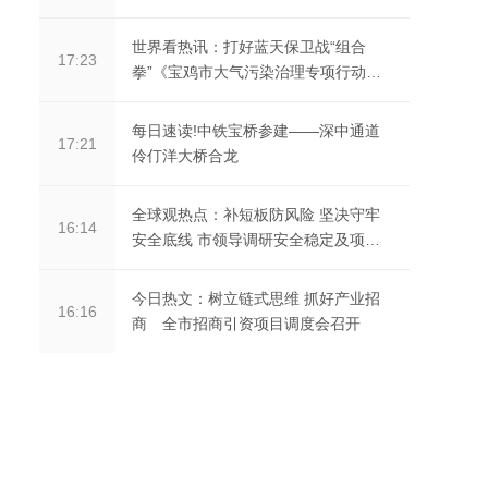
世界看热讯：打好蓝天保卫战“组合
17:23
拳”《宝鸡市大气污染治理专项行动方
案（2023—2027年...
每日速读!中铁宝桥参建——深中通道
17:21
伶仃洋大桥合龙
全球观热点：补短板防风险 坚决守牢
16:14
安全底线 市领导调研安全稳定及项目
建设等工作
今日热文：树立链式思维 抓好产业招
16:16
商 全市招商引资项目调度会召开