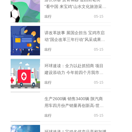
“看中国 来宝鸡”山水文化旅游采风
体验行活...
出行
05-15
讲改革故事 展国企担当 宝鸡市启
动“国企改革三年行动”风采成果展
活动
出行
05-15
环球速读：全力以赴抓招商 项目
建设添动力 今年前四个月我市共
实施招商引资项目962个
出行
05-15
生产2600辆 销售3400辆 陕汽商
用车四月份产销量再创新高-世界
快讯
出行
05-15
环球速递！宝鸡名优产品亮相加博