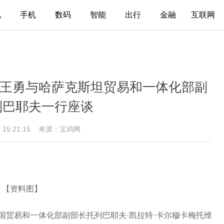
电
手机
数码
智能
出行
金融
互联网
 王勇与哈萨克斯坦贸易和一体化部副
列巴耶夫一行座谈
6 15:21:15
来源：宝鸡网
【资料图】
国贸易和一体化部副部长托列巴耶夫·凯拉特·卡尔穆卡梅托维