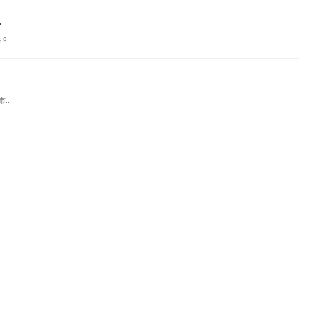
.
...
...