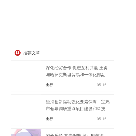
推荐文章
深化经贸合作 促进互利共赢 王勇
与哈萨克斯坦贸易和一体化部副部
长托列巴耶夫一行座谈
出行
05-16
坚持创新驱动强化要素保障 宝鸡
市领导调研重点项目建设和科技创
新工作 环球快消息
出行
05-16
游长乐塬 赏青铜器 逛西府老街