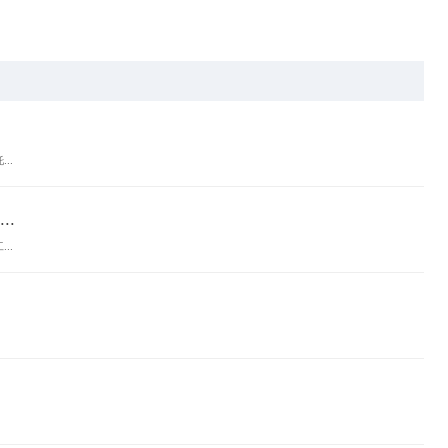
..
.
..