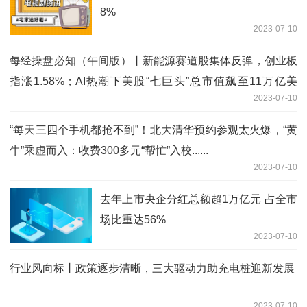
8%
2023-07-10
每经操盘必知（午间版）丨新能源赛道股集体反弹，创业板
指涨1.58%；AI热潮下美股“七巨头”总市值飙至11万亿美
2023-07-10
元；粤电力A：业绩大增主因是燃料成本下降
“每天三四个手机都抢不到”！北大清华预约参观太火爆，“黄
牛”乘虚而入：收费300多元“帮忙”入校......
2023-07-10
去年上市央企分红总额超1万亿元 占全市
场比重达56%
2023-07-10
行业风向标丨政策逐步清晰，三大驱动力助充电桩迎新发展
2023-07-10