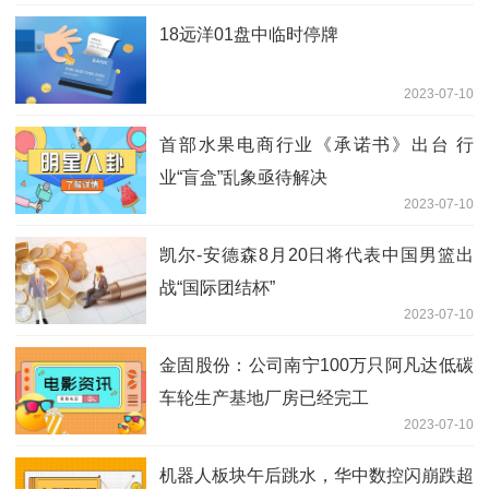
18远洋01盘中临时停牌
2023-07-10
首部水果电商行业《承诺书》出台 行
业“盲盒”乱象亟待解决
2023-07-10
凯尔-安德森8月20日将代表中国男篮出
战“国际团结杯”
2023-07-10
金固股份：公司南宁100万只阿凡达低碳
车轮生产基地厂房已经完工
2023-07-10
机器人板块午后跳水，华中数控闪崩跌超