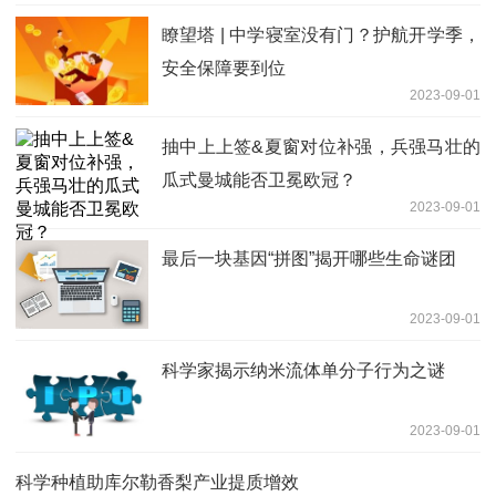
瞭望塔 | 中学寝室没有门？护航开学季，
安全保障要到位
2023-09-01
抽中上上签&夏窗对位补强，兵强马壮的
瓜式曼城能否卫冕欧冠？
2023-09-01
最后一块基因“拼图”揭开哪些生命谜团
2023-09-01
科学家揭示纳米流体单分子行为之谜
2023-09-01
科学种植助库尔勒香梨产业提质增效