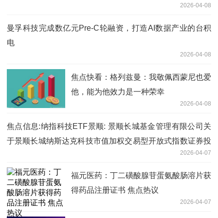
2026-04-08
曼孚科技完成数亿元Pre-C轮融资，打造AI数据产业的台积
电
2026-04-08
焦点快看：格列兹曼：我敬佩西蒙尼也爱
他，能为他效力是一种荣幸
2026-04-08
焦点信息:纳指科技ETF景顺: 景顺长城基金管理有限公司关
于景顺长城纳斯达克科技市值加权交易型开放式指数证券投
2026-04-07
资基金（QDII）二级市场交易价格溢价风险提示及停牌公告
福元医药：丁二磺酸腺苷蛋氨酸肠溶片获
得药品注册证书 焦点热议
2026-04-07