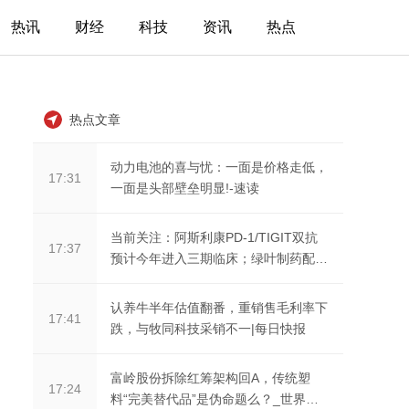
热讯
财经
科技
资讯
热点
热点文章
动力电池的喜与忧：一面是价格走低，
17:31
一面是头部壁垒明显!-速读
当前关注：阿斯利康PD-1/TIGIT双抗
17:37
预计今年进入三期临床；绿叶制药配售
融资7.94亿港币
认养牛半年估值翻番，重销售毛利率下
17:41
跌，与牧同科技采销不一|每日快报
富岭股份拆除红筹架构回A，传统塑
17:24
料“完美替代品”是伪命题么？_世界即