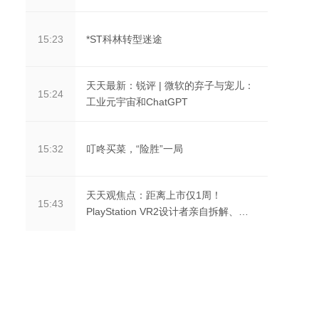
时
*ST科林转型迷途
15:23
天天最新：锐评 | 微软的弃子与宠儿：
15:24
工业元宇宙和ChatGPT
叮咚买菜，“险胜”一局
15:32
天天观焦点：距离上市仅1周！
15:43
PlayStation VR2设计者亲自拆解、一
窥真容