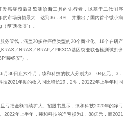
开发癌症预后及监测诊断工具的先行者，以基于二代测序
1年的市场份额最大，达到36．8％，并推出了国内首个微小病
ung（即“朗微博”）。
务管线，涵盖20多种癌症类型的20个商业化、18个在研产
AS／NRAS／BRAF／PIK3CA基因突变联合检测试剂盒
NBP“臻畅安”）。
022年6月30日止六个月，臻和科技的收入分别为3．04亿元、3．
科技2021年度的收入同比增长29．2％，20222年上半年则同
且亏损金额持续扩大。招股书显示，臻和科技2020年的净亏
元。2022年上半年，臻和科技的净亏损为1．88亿元，而2021