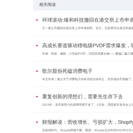
相关阅读
环球滚动:臻和科技撤回在港交所上市申请.
又一家公司撤回在港交所上市申请材料。近日，贝多财经从港交所披露.
高成长赛道驱动锂电级PVDF需求爆发，哪.
作者：程诺，编辑：小市妹PVDF，结晶型高聚合物——聚偏二氟乙烯的
歌尔股份死磕消费电子
本文作者｜微尘关于消费电子的坏消息仍未停止，但市场似乎脱敏了。1
重复创新的理想们，需要先生存下去
2023年，造车新势力的底牌明显不多了。2月份，理想新车发布会上3个
财报解读：营收增长、亏损扩大，Shopify.
后疫情时代，Shopify阵痛不断。图源：Shopify北京时间2023年2月16