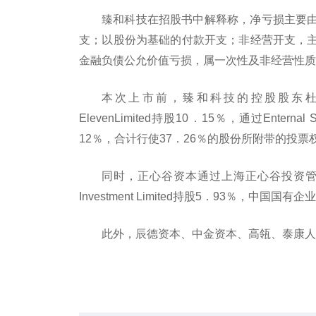
臻和科技在招股书中解释称，净亏损主要
支；以股份为基础的付款开支；非经营开支，
金融负债公允价值亏损，属一次性及非经营性质
本次上市前，臻和科技的控股股东杜波通过Ge
ElevenLimited持股10．15％，通过Enternal
12％，合计行使37．26％的股份所附带的投票
同时，正心谷资本通过上海正心谷投资管理有限
Investment Limited持股5．93％，中
此外，辰德资本、中金资本、高瓴、泰康人
关键词：
年上半年
有限合伙
控股股东