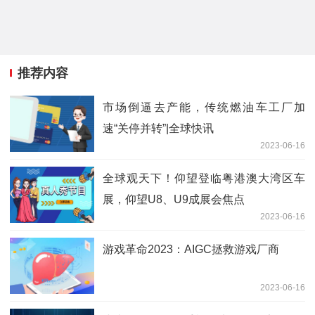
推荐内容
市场倒逼去产能，传统燃油车工厂加
速“关停并转”|全球快讯
2023-06-16
全球观天下！仰望登临粤港澳大湾区车
展，仰望U8、U9成展会焦点
2023-06-16
游戏革命2023：AIGC拯救游戏厂商
2023-06-16