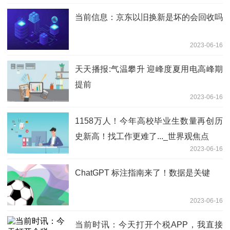
当前信息：京东以旧换新是坏的会回收吗
2023-06-16
天天播报:气温攀升 迎峰度夏用电高峰期
提前
2023-06-16
1158万人！今年高校毕业生数量再创历
史新高！找工作更难了..._世界观焦点
2023-06-16
ChatGPT 标注指南来了！数据是关键
2023-06-16
当前时讯：今天打开个税APP，我直接