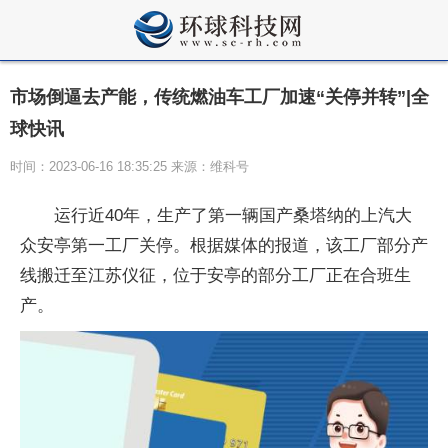
市场倒逼去产能，传统燃油车工厂加速“关停并转”|全
球快讯
时间：2023-06-16 18:35:25 来源：维科号
运行近40年，生产了第一辆国产桑塔纳的上汽大
众安亭第一工厂关停。根据媒体的报道，该工厂部分产
线搬迁至江苏仪征，位于安亭的部分工厂正在合班生
产。