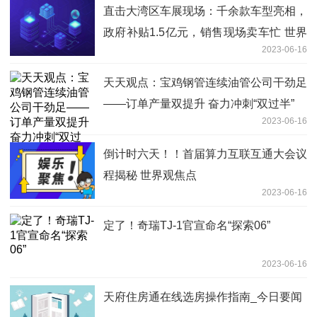
直击大湾区车展现场：千余款车型亮相，
政府补贴1.5亿元，销售现场卖车忙 世界
2023-06-16
新消息
天天观点：宝鸡钢管连续油管公司干劲足
——订单产量双提升 奋力冲刺“双过半”
2023-06-16
倒计时六天！！首届算力互联互通大会议
程揭秘 世界观焦点
2023-06-16
定了！奇瑞TJ-1官宣命名“探索06”
2023-06-16
天府住房通在线选房操作指南_今日要闻