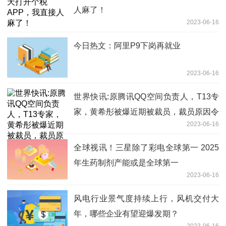
人麻了！
2023-06-16
今日热文：阿里P9下岗再就业
2023-06-16
世界快讯:原腾讯QQ空间负责人，T13专
家，黄希彤被爆近期被裁员，裁员原因令
2023-06-16
人唏嘘。。
全球视讯！三星除了彩电全球第一 2025
年生药制剂产能或是全球第一
2023-06-16
风电行业景气度持续上行，风机交付大
年，哪些企业有望迎爆发期？