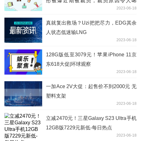
彤被爆近期被裁员，裁员原因令人唏
2023-06-18
嘘。。|世界最资讯
真就复出救场？Uzi把把尽力，EDG其余
人状态低迷输LNG
2023-06-18
128G版低至3079元！苹果iPhone 11京
东618大促|环球观察
2023-06-18
一加Ace 2V大促：起售价不到2000元 无
塑料支架
2023-06-18
立减2470元！三星Galaxy S23 Ultra手机
12GB版7229元新低-每日热点
2023-06-18