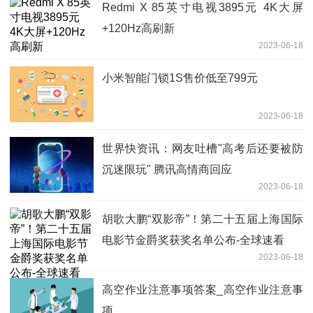
Redmi X 85英寸电视3895元 4K大屏
+120Hz高刷新
2023-06-18
小米智能门锁1S售价低至799元
2023-06-18
世界快资讯：网友吐槽"高考后还要被防
沉迷限玩" 腾讯高情商回应
2023-06-18
胡歌大鹏“双影帝”！第二十五届上海国际
电影节金爵奖获奖名单公布-全球速看
2023-06-18
高空作业注意事项答案_高空作业注意事
项