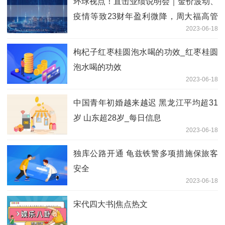
环球视点！直击业绩说明会｜金价波动、
疫情等致23财年盈利微降，周大福高管
2023-06-18
谈如何管控成本、提振需求
枸杞子红枣桂圆泡水喝的功效_红枣桂圆
泡水喝的功效
2023-06-18
中国青年初婚越来越迟 黑龙江平均超31
岁 山东超28岁_每日信息
2023-06-18
独库公路开通 龟兹铁警多项措施保旅客
安全
2023-06-18
宋代四大书|焦点热文