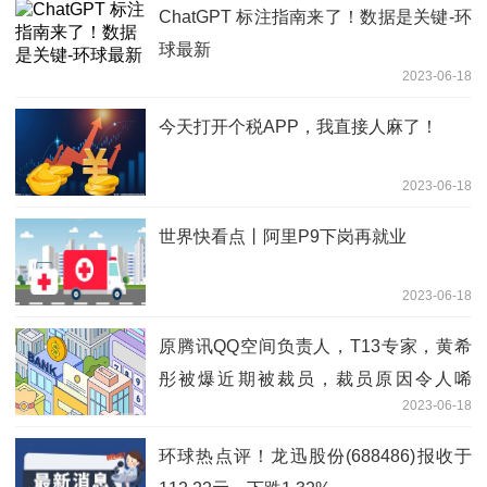
ChatGPT 标注指南来了！数据是关键-环
球最新
2023-06-18
今天打开个税APP，我直接人麻了！
2023-06-18
世界快看点丨阿里P9下岗再就业
2023-06-18
原腾讯QQ空间负责人，T13专家，黄希
彤被爆近期被裁员，裁员原因令人唏
2023-06-18
嘘。。|世界热点
环球热点评！龙迅股份(688486)报收于