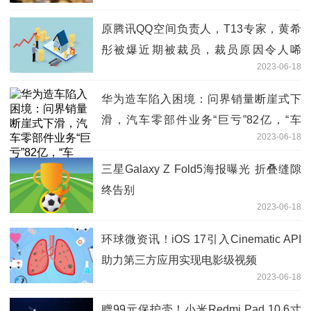
原腾讯QQ空间负责人，T13专家，黄希
彤被爆近期被裁员，裁员原因令人唏
2023-06-18
嘘。。 世界球精选
华为造车陷入困境：问界销量断崖式下
滑，汽车零部件业务“巨亏”82亿，“车
2023-06-18
海”战术能否追上比亚迪？
三星Galaxy Z Fold5海报曝光 折叠缝隙
终告别
2023-06-18
环球微资讯！iOS 17引入Cinematic API
助力第三方应用实现电影级视频
2023-06-18
赠99元保护壳！小米Redmi Pad 10.6寸