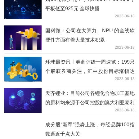
平板低至925元 全球快播
2023-06-18
国科微：公司在大算力、NPU 的全线软
硬件方面有着大量技术积累
2023-06-18
环球最资讯丨券商评级一周速览：199只
个股获券商关注，汇中股份目标涨幅达
2023-06-18
79.67%
天齐锂业：目前公司各锂化合物加工基地
的原料均来源于公司控股的澳大利亚泰利
2023-06-18
森格林布什锂辉石矿
成分股“新军”强势上涨，每经品牌100指
数逼近千点大关