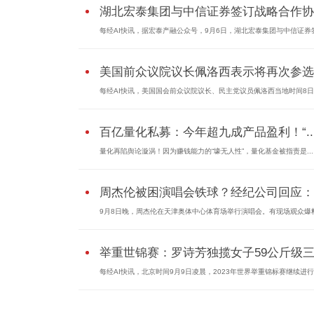
湖北宏泰集团与中信证券签订战略合作协
每经AI快讯，据宏泰产融公众号，9月6日，湖北宏泰集团与中信证券
美国前众议院议长佩洛西表示将再次参选..
每经AI快讯，美国国会前众议院议长、民主党议员佩洛西当地时间8
百亿量化私募：今年超九成产品盈利！“..
量化再陷舆论漩涡！因为赚钱能力的“壕无人性”，量化基金被指责是...
周杰伦被困演唱会铁球？经纪公司回应：..
9月8日晚，周杰伦在天津奥体中心体育场举行演唱会。有现场观众爆
举重世锦赛：罗诗芳独揽女子59公斤级三.
每经AI快讯，北京时间9月9日凌晨，2023年世界举重锦标赛继续进