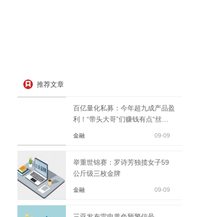
推荐文章
百亿量化私募：今年超九成产品盈
利！“带头大哥”们赚钱有点“丝
滑”，可能“收割...
金融
09-09
举重世锦赛：罗诗芳独揽女子59
公斤级三枚金牌
金融
09-09
三亚发布雷电黄色预警信号