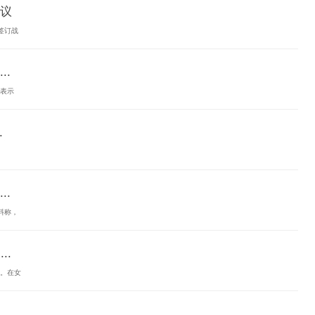
议
签订战
.
日表示
.
.
料称，
..
行。在女