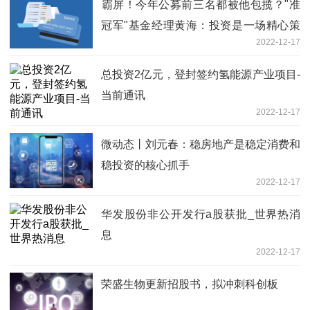
​霸屏！今年公募前三名都被他包揽？"准
冠军"基金经理黄海：投资是一场精心策
2022-12-17
划的战役！重仓煤炭原因是......
总投资2亿元，登封签约氢能源产业项目-
当前通讯
2022-12-17
微动态丨刘元春：稳房地产是稳定消费和
稳投资的核心抓手
2022-12-17
华发股份非公开发行a股获批_世界热消
息
2022-12-17
荣盛生物更新招股书，拟冲刺科创板